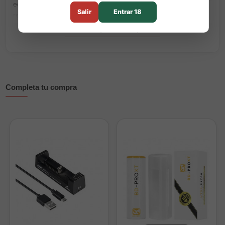
ediciones ofrecen construcción en aleación premium
Salir
Entrar 18
resistente, acabado anti-rayaduras y un manejo ergonómico
que se adapta perfectamente a la mano.
¿Prefieres el Rayden en su
versión estándar
o buscas el
Kit
Rayden completo
? Si quieres personalizar tu setup, el
Rayden 100 V2 es compatible con el
atomizador Precisio
Blaster
y puedes elegir entre baterías
18650
o
21700
de alto
Completa tu compra
rendimiento.
Características principales
Edición limitada numerada: CS, COD y DV (elige tu
versión favorita)
Diseño compacto, robusto y ergonómico en aleación
premium
Acabado resistente a rayaduras y botones mejorados
Potencia máxima: 100W ajustable, chipset XT ULTRA 1.3
con colores personalizables
Compatible con baterías 18650 y 21700 (no incluidas)