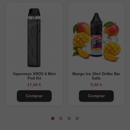
Tipo: Pack de repuesto de cápsulas precargadas
Marca: Voom
Compatibilidad: Multi Pod 4 en 1 2400 Caladas
Sabores: Menta, Helado de Fresa, Fresa Kiwi, Chicle de
Fresa y Sandía
Nicotina: 20mg/ml (sales de nicotina)
Caladas totales: hasta 2400 (entre las 4 cápsulas)
Formato: 4 cápsulas de 2 ml (una de cada sabor)
Vaporesso XROS 6 Mini
Mango Ice 10ml Drifter Bar
Ventajas para el usuario
Pod Kit
Salts
17,90 €
5,90 €
Repuesto original y máxima compatibilidad
Sustituye solo la cápsula agotada, sin cambiar el
Comprar
Comprar
dispositivo
Autonomía real y sabor intenso hasta el final
Sistema ecológico y más económico
Ideal para amantes de la fresa y sabores frescos