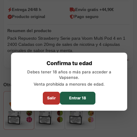
Entrega 24/48 h
Envío gratis +44,90€
Producto original
Pago seguro
Pack Repuesto Strawberry Serie para Voom Multi Pod 4 en 1
2400 Caladas con 20mg de sales de nicotina y 4 cápsulas
originales de sabor fresa y menta.
Leer descripción completa
Confirma tu edad
Debes tener 18 años o más para acceder a
Vapsense.
Venta prohibida a menores de edad.
Otras opciones disponibles
Salir
Entrar 18