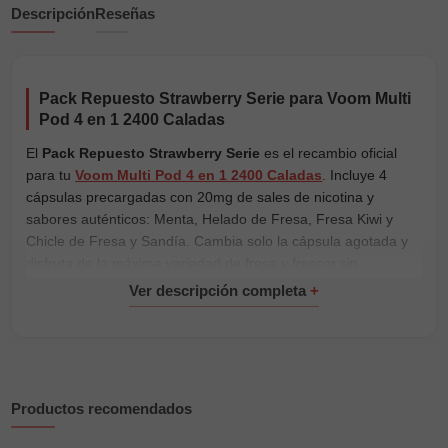
Descripción
Reseñas
Pack Repuesto Strawberry Serie para Voom Multi
Pod 4 en 1 2400 Caladas
El
Pack Repuesto Strawberry Serie
es el recambio oficial
para tu
Voom Multi Pod 4 en 1 2400 Caladas
. Incluye 4
cápsulas precargadas con 20mg de sales de nicotina y
sabores auténticos: Menta, Helado de Fresa, Fresa Kiwi y
Chicle de Fresa y Sandía. Cambia solo la cápsula agotada y
disfruta de la máxima variedad de fresa y frescor sin
reemplazar el dispositivo completo.
Cada cápsula contiene 2 ml de e-liquid, ofreciendo sabor
intenso y vapor suave con autonomía real. Este sistema es
más ecológico y económico, ya que solo sustituyes el sabor
agotado. Encuentra todos tus
repuestos y cápsulas Voom
en Vapsense.
Productos recomendados
Características principales