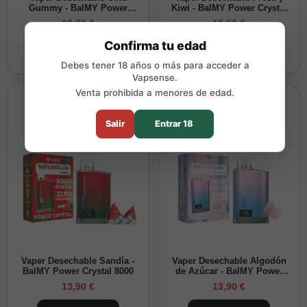
Gummy - BalMY Power
Kiwi - BalMY Power Crystal
Crystal 8000
8000
13,90 €
13,90 €
Confirma tu edad
Comprar
Comprar
Debes tener 18 años o más para acceder a
Vapsense.
Venta prohibida a menores de edad.
Salir
Entrar 18
Vaper Desechable Sandía -
Vaper Desechable Algodón
BalMY Power Crystal 8000
de Azúcar - BalMY Power
Crystal 8000
13,90 €
13,90 €