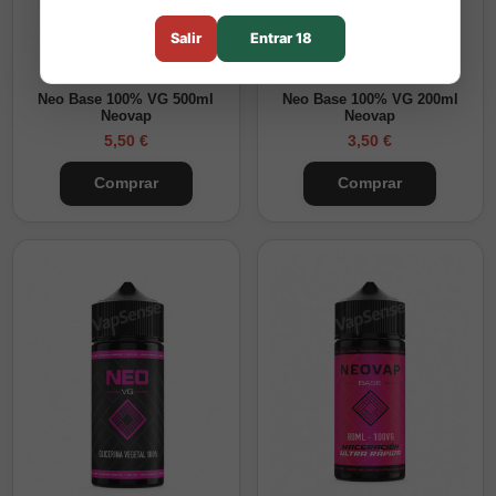
Salir
Entrar 18
Neo Base 100% VG 500ml
Neo Base 100% VG 200ml
Neovap
Neovap
5,50 €
3,50 €
Comprar
Comprar