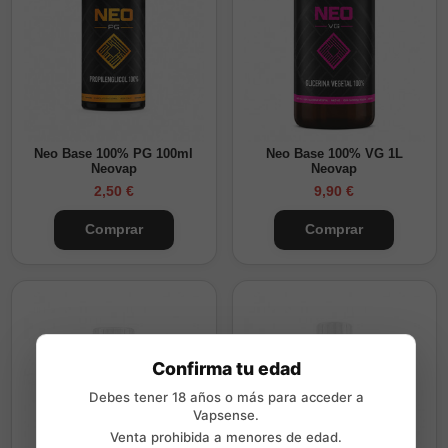
Neo Base 100% PG 100ml
Neo Base 100% VG 1L
Neovap
Neovap
2,50 €
9,90 €
Comprar
Comprar
Confirma tu edad
Debes tener 18 años o más para acceder a
Vapsense.
Venta prohibida a menores de edad.