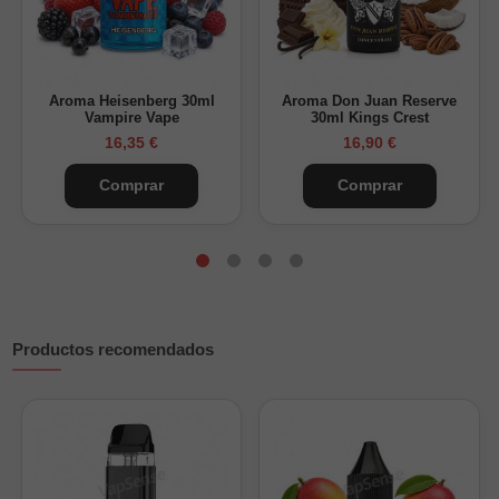
concentrados
o utilizarse para completar
aromas Longfill
,
ajustando la proporción final según la preparación deseada.
Uso en mezclas
Aroma Heisenberg 30ml
Aroma Don Juan Reserve
Puede combinarse con propilenglicol y
nicokits
según la
Vampire Vape
30ml Kings Crest
receta. También es adecuada para preparaciones cosméticas,
16,35 €
16,90 €
farmacéuticas, productos de cuidado personal y usos
técnicos.
Comprar
Comprar
No contiene nicotina ni aromas añadidos.
Productos recomendados