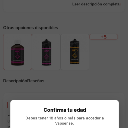
Leer descripción completa
Otras opciones disponibles
+5
Descripción
Reseñas
Neo Base 100% VG 500ml Neovap
Confirma tu edad
La Neo Base 100% VG 500ml de Neovap está elaborada con
Debes tener 18 años o más para acceder a
glicerina vegetal de grado farmacológico. Es una base pura,
Vapsense.
incolora e inodora, con el suave dulzor natural característico