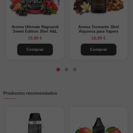
ajustando la proporción final según la preparación deseada.
Uso en mezclas
Puede combinarse con propilenglicol y
nicokits
según la
Aroma Ultimate Ragnarok
Aroma Tormento 30ml
receta. También es adecuada para preparaciones cosméticas,
Sweet Edition 30ml A&L
Alquimia para Vapers
farmacéuticas, productos de cuidado personal y usos
15,90 €
16,90 €
técnicos.
Comprar
Comprar
No contiene nicotina ni aromas añadidos.
Productos recomendados