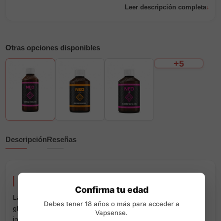
Leer descripción completa
Otras opciones disponibles
+5
Descripción
Reseñas
Neo Base 100% VG 200ml Neovap
Confirma tu edad
La Neo Base 100% VG 200ml de Neovap está elaborada con
Debes tener 18 años o más para acceder a
glicerina vegetal de grado farmacológico. Es una base pura,
Vapsense.
incolora e inodora, con el suave dulzor natural característico