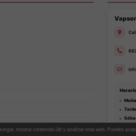
Vapse
Cal
66
in
Horario
Maña
Tarde
Sába
egar, mostrar contenido útil y analizar esta web. Puedes acept