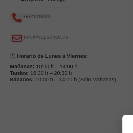
662129800
info@vapsense.es
🕒
Horario de Lunes a Viernes:
Mañanas:
10:00 h – 14:00 h
Tardes:
16:30 h – 20:30 h
Sábados:
10:00 h – 14:00 h (Solo Mañanas)