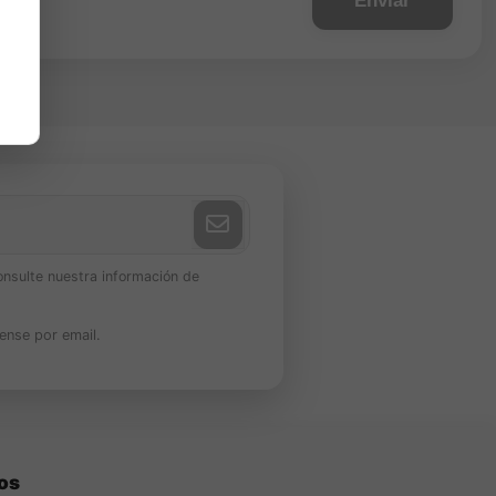
onsulte nuestra información de
ense por email.
os