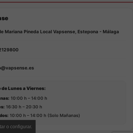
nse
le Mariana Pineda Local Vapsense, Estepona - Málaga
2129800
fo@vapsense.es
 de Lunes a Viernes:
nas:
10:00 h – 14:00 h
s:
16:30 h – 20:30 h
dos:
10:00 h – 14:00 h (Solo Mañanas)
ar o configurar.