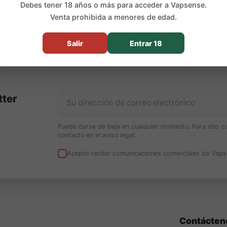
Debes tener 18 años o más para acceder a Vapsense.
Venta prohibida a menores de edad.
Salir
Entrar 18
tter
Puede darse de baja en cualquier momento. Para ello, c
contacto en el aviso legal.
Acepto recibir comunicaciones comerciales de Vaps
Contácten