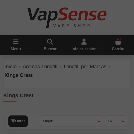
0
Menu
Buscar
Iniciar sesión
Carrito
Inicio
Aromas Longfill
Longfill por Marcas
Kings Crest
Kings Crest
Filtrar
Elegir
16