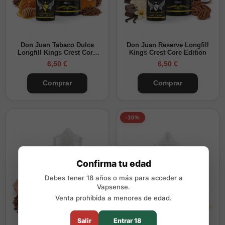
Don Juan Tabaco Dulce
Don Juan Reserve Longfill
Longfill Kings Crest Core
Kings Crest Core Edition
Edition
6,50 €
6,50 €
Comprar
Comprar
-30%
Confirma tu edad
Debes tener 18 años o más para acceder a
Vapsense.
Venta prohibida a menores de edad.
Salir
Entrar 18