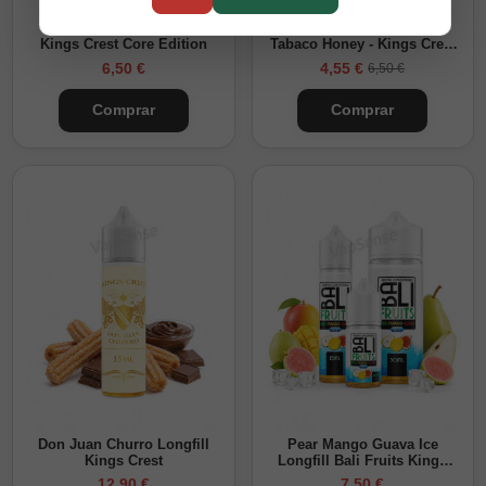
Don Juan Café Longfill
Aroma Longfill Don Juan
Kings Crest Core Edition
Tabaco Honey - Kings Crest
Core Edition
6,50 €
4,55 €
6,50 €
Comprar
Comprar
Don Juan Churro Longfill
Pear Mango Guava Ice
Kings Crest
Longfill Bali Fruits Kings
Crest
12,90 €
7,50 €