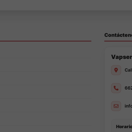
Contácten
Vapse
Cal
66
in
Horario