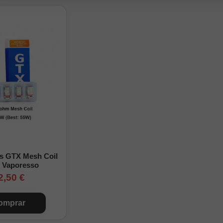
as GTX Mesh Coil
) Vaporesso
2,50 €
omprar