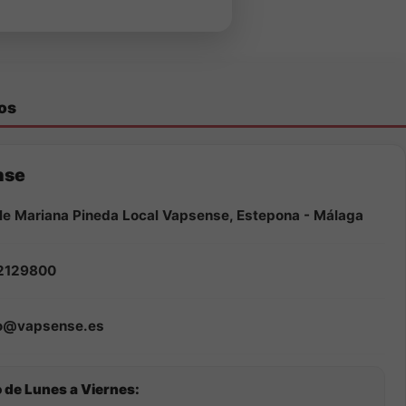
os
nse
le Mariana Pineda Local Vapsense, Estepona - Málaga
2129800
fo@vapsense.es
 de Lunes a Viernes: