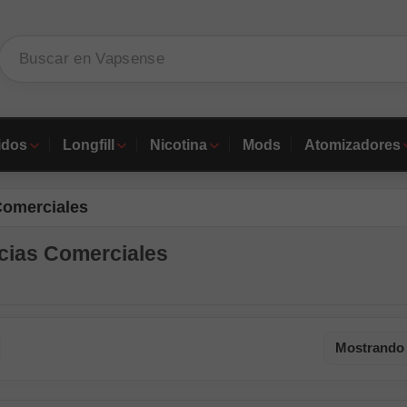
idos
Longfill
Nicotina
Mods
Atomizadores
Comerciales
cias Comerciales
Mostrando 1
 en cuadrícula
sta en lista