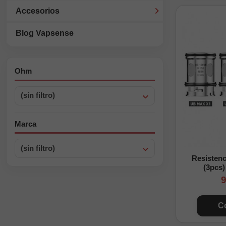
Accesorios
Blog Vapsense
Ohm
(sin filtro)
Marca
(sin filtro)
Resisten
(3pcs)
9
C