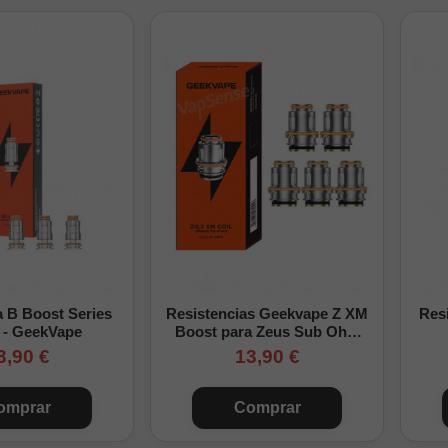
a B Boost Series
Resistencias Geekvape Z XM
Res
 - GeekVape
Boost para Zeus Sub Ohm
Pack de 5
3,90 €
13,90 €
omprar
Comprar