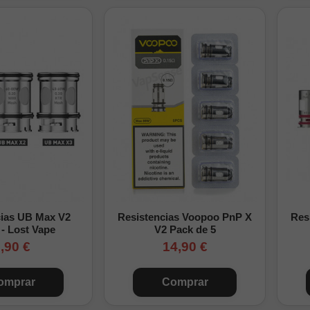
cias UB Max V2
Resistencias Voopoo PnP X
Res
 - Lost Vape
V2 Pack de 5
,90 €
14,90 €
omprar
Comprar