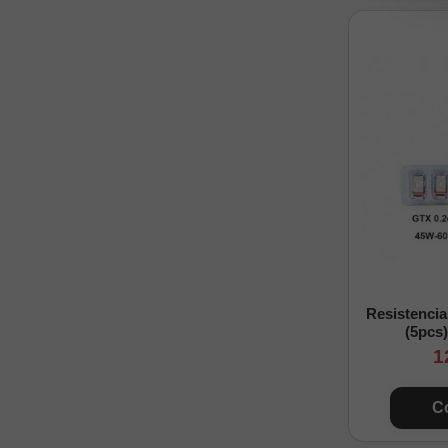
Resistenci
(5pcs
1
C