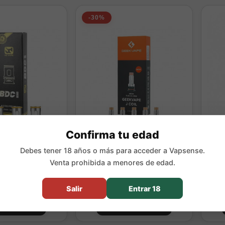
-30%
Confirma tu edad
Debes tener 18 años o más para acceder a Vapsense.
s BDC (4 pcs) BD
Geekvape J Coil (5pcs)
Res
Venta prohibida a menores de edad.
VAPE
,90 €
11,13 €
15,90 €
Salir
Entrar 18
omprar
Comprar