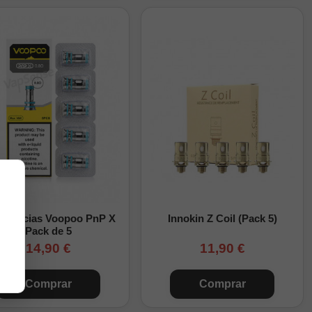
istencias Voopoo PnP X
Innokin Z Coil (Pack 5)
Pack de 5
14,90 €
11,90 €
Comprar
Comprar