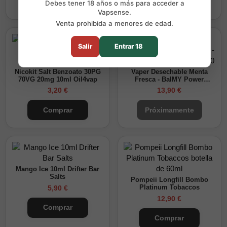
Comprar
Debes tener 18 años o más para acceder a
Vapsense.
Venta prohibida a menores de edad.
Salir
Entrar 18
AGOTADO
Nicokit Salt Benzoato 30PG
Vaper Desechable Menta
70VG 20mg 10ml Oil4vap
Fresca - BalMY Power
Crystal 8000
3,20 €
13,90 €
Comprar
Próximamente
Mango Ice 10ml Drifter Bar
Salts
Pompeii Longfill Bombo
5,90 €
Platinum Tobaccos
12,90 €
Comprar
Comprar