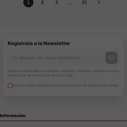
Página siguie
1
2
3
…
21
Regístrate a la Newsletter
Puede darse de baja en cualquier momento. Para ello, consulte nuestra
información de contacto en el aviso legal.
Acepto recibir comunicaciones comerciales de Vapsense por email.
Información