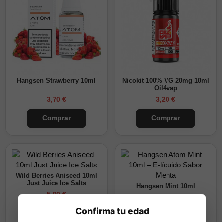
Hangsen Strawberry 10ml
Nicokit 100% VG 20mg 10ml
Oil4vap
3,70 €
3,20 €
Comprar
Comprar
Wild Berries Aniseed 10ml
Just Juice Ice Salts
Hangsen Mint 10ml
5,90 €
3,70 €
Confirma tu edad
Comprar