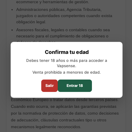
ecommerce y herramientas de gestión.
Administraciones públicas, Agencia Tributaria,
juzgados o autoridades competentes cuando exista
obligación legal.
Asesores fiscales, legales o contables cuando sea
necesario para el cumplimiento de obligaciones o
defensa de derechos.
Confirma tu edad
VAPSENSATION S.L. no vende tus datos personales a
Debes tener 18 años o más para acceder a
terceros.
Vapsense.
Venta prohibida a menores de edad.
6. Transferencias internacionales
Salir
Entrar 18
Algunos proveedores tecnológicos, de pago, analítica o
comunicación pueden estar ubicados fuera del Espacio
Económico Europeo o tratar datos desde terceros países.
Cuando esto ocurra, se aplicarán las garantías previstas
por la normativa de protección de datos, como decisiones
de adecuación, cláusulas contractuales tipo u otros
mecanismos legalmente reconocidos.