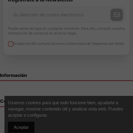
Puede darse de baja en cualquier momento. Para ello, consulte nuestra
información de contacto en el aviso legal.
Acepto recibir comunicaciones comerciales de Vapsense por email.
Información
Contáctenos
Usamos cookies para que todo funcione bien, ayudarte a
navegar, mostrar contenido útil y analizar esta web. Puedes
aceptar o configurar.
Aceptar