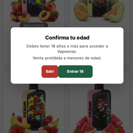
AGOTADO
Mübar Eden Beast Cherry
Mübar Eden Beast Triple
Confirma tu edad
Peach 50000 Puffs
Melon 50000 Puffs
19,90 €
19,90 €
Debes tener 18 años o más para acceder a
Vapsense.
Próximamente
Comprar
Venta prohibida a menores de edad.
Salir
Entrar 18