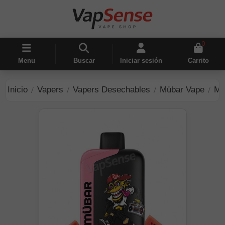
0
Menu
Buscar
Iniciar sesión
Carrito
Inicio
Vapers
Vapers Desechables
Mübar Vape
Mü