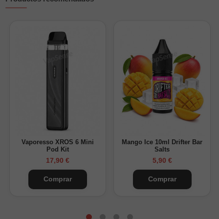
Una recarga pensada para quienes buscan un sabor de cola
dulce con un marcado toque de cereza y buena autonomía.
Vaporesso XROS 6 Mini
Mango Ice 10ml Drifter Bar
Pod Kit
Salts
17,90 €
5,90 €
Comprar
Comprar