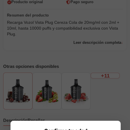
Producto original
Pago seguro
Recarga Vozol Vista Plug Cereza Cola de 20mg/ml con 2ml +
10ml, hasta 10000 puffs y compatibilidad exclusiva con Vista
Plug.
Leer descripción completa
Otras opciones disponibles
+11
Descripción
Reseñas