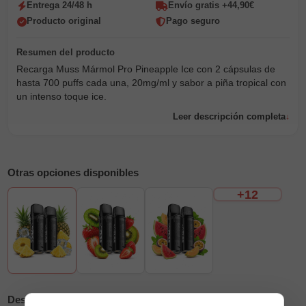
Entrega 24/48 h
Envío gratis +44,90€
Producto original
Pago seguro
Recarga Muss Mármol Pro Pineapple Ice con 2 cápsulas de
hasta 700 puffs cada una, 20mg/ml y sabor a piña tropical con
un intenso toque ice.
Leer descripción completa
Otras opciones disponibles
+12
Descripción
Reseñas