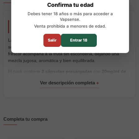
Confirma tu edad
Debes tener 18 años o más para acceder a
Vapsense.
Recarga Muss Mármol Pro Pineapple Ice 2 x 700
Venta prohibida a menores de edad.
Puffs
La
Recarga Muss Mármol Pro Pineapple Ice
combina el
Salir
Entrar 18
sabor dulce y tropical de la piña con un toque ice intenso. El
frescor acompaña a la fruta sin esconderla, dejando una
mezcla jugosa, aromática y bien equilibrada.
El pack contiene
2 cápsulas precargadas
con
20mg/ml de
sales de nicotina
y un rendimiento de hasta
700 puffs por
cápsula
. Son compatibles exclusivamente con el
dispositivo
Muss Mármol Pro
y vienen listas para colocar y vapear, sin
rellenar líquido ni realizar ajustes.
Características principales:
Completa tu compra
Marca:
Muss Vape
Gama:
Mármol Pro
Sabor:
piña tropical con toque ice