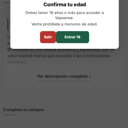
Confirma tu edad
Debes tener 18 años o más para acceder a
Vapsense.
Recarga Muss Mármol Pro CocoLoco 2 x 700
Venta prohibida a menores de edad.
Puffs
La
Recarga Muss Mármol Pro CocoLoco
combina una piña
Salir
Entrar 18
tropical dulce y jugosa con el toque suave y exótico del coco.
El resultado es una mezcla aromática y equilibrada, con un
sabor tropical intenso que recuerda a las combinaciones
caribeñas.
El pack contiene
2 cápsulas precargadas
con
20mg/ml de
sales de nicotina
y un rendimiento de hasta
700 puffs por
cápsula
. Son compatibles exclusivamente con el
dispositivo
Muss Mármol Pro
y vienen listas para colocar y vapear, sin
rellenar líquido ni realizar ajustes.
Características principales:
Completa tu compra
Marca:
Muss Vape
Gama:
Mármol Pro