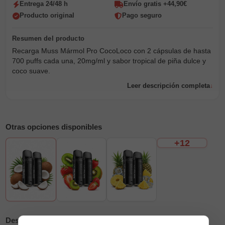
Entrega 24/48 h
Envío gratis +44,90€
Producto original
Pago seguro
Recarga Muss Mármol Pro CocoLoco con 2 cápsulas de hasta
700 puffs cada una, 20mg/ml y sabor tropical de piña dulce y
coco suave.
Leer descripción completa
Otras opciones disponibles
+12
Descripción
Reseñas