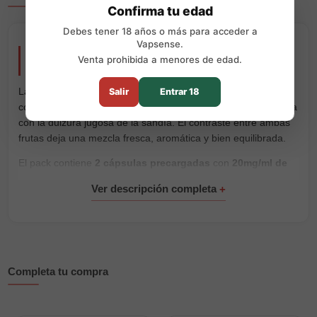
Confirma tu edad
Debes tener 18 años o más para acceder a
Vapsense.
Recarga Muss Mármol Pro Raspberry Watermelon
Venta prohibida a menores de edad.
2 x 700 Puffs
La
Recarga Muss Mármol Pro Raspberry Watermelon
Salir
Entrar 18
combina el sabor intenso y ligeramente ácido de la frambuesa
con la dulzura jugosa de la sandía. El contraste entre ambas
frutas deja una mezcla fresca, aromática y bien equilibrada.
El pack contiene
2 cápsulas precargadas
con
20mg/ml de
sales de nicotina
y un rendimiento de hasta
700 puffs por
cápsula
. Son compatibles exclusivamente con el
dispositivo
Muss Mármol Pro
y vienen listas para colocar y vapear, sin
rellenar líquido ni realizar ajustes.
Características principales:
Completa tu compra
Marca:
Muss Vape
Gama:
Mármol Pro
Sabor:
frambuesa ligeramente ácida y sandía dulce