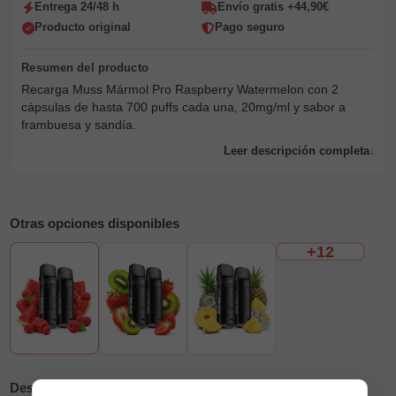
Entrega 24/48 h
Envío gratis +44,90€
Producto original
Pago seguro
Recarga Muss Mármol Pro Raspberry Watermelon con 2
cápsulas de hasta 700 puffs cada una, 20mg/ml y sabor a
frambuesa y sandía.
Leer descripción completa
Otras opciones disponibles
+12
Descripción
Reseñas