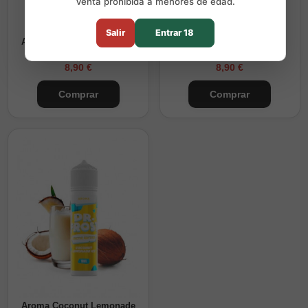
Venta prohibida a menores de edad.
Salir
Entrar 18
Aroma Cherry Cola Ice - Dr
Aroma Arctic Blue Ice - Dr
Frost Longfill
Frost Longfill
8,90 €
8,90 €
Comprar
Comprar
Aroma Coconut Lemonade