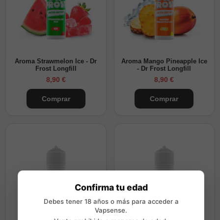
Aroma Strawmelon Ice - Dr
Aroma Mango Pineapple Ice
Frost Longfill
- Dr Frost Longfill
8,90 €
8,90 €
Comprar
Comprar
Confirma tu edad
Debes tener 18 años o más para acceder a
Vapsense.