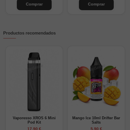
Comprar
Comprar
Productos recomendados
¿Cuánta nicotina tendrá tu Longfill 60ml?
Nikokits 20mg/ml
Nicotina final mg/ml
Solo base (0mg)
0 mg/ml
1 nicokit + Base
3 mg/ml
2 nicokits + Base
6 mg/ml
3 nicokits + Base
10 mg/ml
4 nicokits + Base
13 mg/ml
¿Cuánta nicotina tendrá tu Longfill 120ml?
Vaporesso XROS 6 Mini
Mango Ice 10ml Drifter Bar
Pod Kit
Salts
Nikokits 20mg/ml
Nicotina final mg/ml
17,90 €
5,90 €