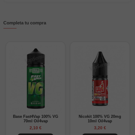
preparar tu mezcla personalizada fácilmente.
Características principales
Completa tu compra
Composición: 100% PG
Formato: 60ml (16ml aroma) / 120ml (24ml aroma)
Sabor: arándano, frambuesa y hielo
Sin nicotina, añadir base y/o nicotina si se desea
Maceración: de 2 a 5 días
¿Cómo preparar tu Longfill?
Base Fast4Vap 100% VG
Nicokit 100% VG 20mg
70ml Oil4vap
10ml Oil4vap
2,10 €
3,20 €