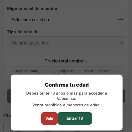
Elige tu nivel de nicotina
Tipo de nicokit
Precio total combo: -
Incluye el aroma, la base y, si eliges nicotina, los nicokits necesarios
según tu elección.
Ver guía de preparación
Confirma tu edad
Debes tener 18 años o más para acceder a
Añadir combo
Vapsense.
Venta prohibida a menores de edad.
Otras opciones disponibles
Salir
Entrar 18
+3