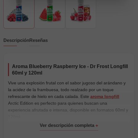
Descripción
Reseñas
Aroma Blueberry Raspberry Ice - Dr Frost Longfill
60ml y 120ml
Vive una explosión frutal con el sabor jugoso del arándano y
la acidez de la frambuesa, todo realzado por un toque
refrescante de hielo en cada calada. Este
aroma longfill
Arctic Edition es perfecto para quienes buscan una
experiencia afrutada e intensa, disponible en formatos 60ml y
120ml.
Si eres amante de los
longfill frutales
, su envase PET con
cierre seguro mantiene la pureza del aroma, permitiendo