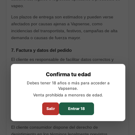
vapeo.
Los plazos de entrega son estimados y pueden verse
afectados por causas ajenas a Vapsense, como
incidencias del transportista, festivos, campañas de alta
demanda o causas de fuerza mayor.
7. Factura y datos del pedido
El cliente es responsable de facilitar datos correctos y
completos para la gestión del pedido, envío y facturación.
Vapsense no será responsable de retrasos o incidencias
Confirma tu edad
provocadas por datos incorrectos, incompletos o
Debes tener 18 años o más para acceder a
desactualizados.
Vapsense.
Venta prohibida a menores de edad.
El cliente podrá solicitar factura conforme a la normativa
aplicable, facilitando los datos fiscales necesarios.
Salir
Entrar 18
8. Derecho de desistimiento
El cliente consumidor dispone del derecho de
desistimiento en los términos legalmente previstos,