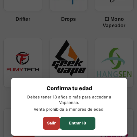
Drifter
Drops
El Mono
Vapeador
Confirma tu edad
Fumytech
Geekvape
Hangsen
Debes tener 18 años o más para acceder a
Vapsense.
Venta prohibida a menores de edad.
Herrera
Salir
Entrar 18