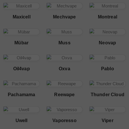
Maxicell
Mechvape
Montreal
Mübar
Muss
Neovap
Oil4vap
Oxva
Pablo
Pachamama
Reewape
Thunder Cloud
Uwell
Vaporesso
Viper