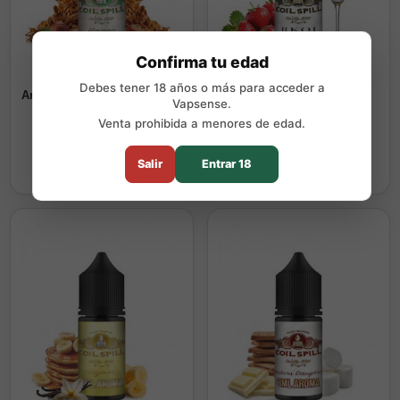
Confirma tu edad
Debes tener 18 años o más para acceder a
Aroma Longfill Havana - Coil
Aroma Longfill Rkoi - Coil
Vapsense.
Spill
Spill
Venta prohibida a menores de edad.
6,90 €
6,90 €
Comprar
Comprar
Salir
Entrar 18