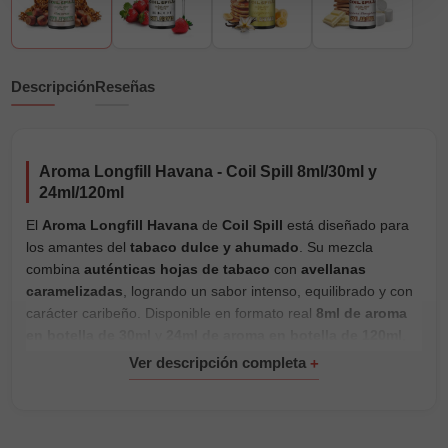
Descripción
Reseñas
Aroma Longfill Havana - Coil Spill 8ml/30ml y
24ml/120ml
El
Aroma Longfill Havana
de
Coil Spill
está diseñado para
los amantes del
tabaco dulce y ahumado
. Su mezcla
combina
auténticas hojas de tabaco
con
avellanas
caramelizadas
, logrando un sabor intenso, equilibrado y con
carácter caribeño. Disponible en formato real
8ml de aroma
en botella de 30ml
y
24ml de aroma en botella de 120ml
,
con base
100% PG
y
sin nicotina
. Perfecto para preparar
con
bases para e-liquid
y nicokits dentro de la categoría de
Longfill tabaquiles
.
Características principales