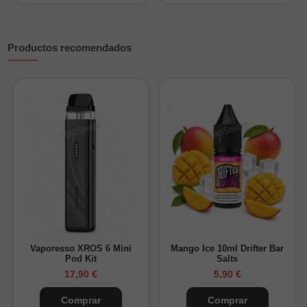
Productos recomendados
¿Cuánta nicotina tendrá tu Longfill 30ml?
Nicokits 20mg/ml + Base
Nicotina final (mg/ml)
Solo base (0mg)
0 mg/ml
1 nicokit + Base
6 mg/ml
Vaporesso XROS 6 Mini
Mango Ice 10ml Drifter Bar
2 nicokits + Base
13 mg/ml
Pod Kit
Salts
17,90 €
5,90 €
Comprar
Comprar
¿Cuánta nicotina tendrá tu Longfill 120ml?