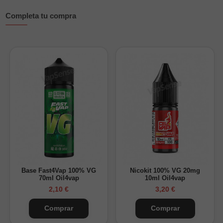
Composición: 100% PG
Completa tu compra
Formatos: 8ml en botella de 30ml; 24ml en botella de
120ml
Sabor: tabaco dulce y ahumado con avellanas
caramelizadas
Sin nicotina; personalizable con base y nicokits
Envase PET seguro con tapón a prueba de niños
Maceración recomendada: 15–20 días
¿Cómo preparar tu Longfill?
Diluye el aroma en una base PG/VG y añade nicokits para
ajustar la nicotina. Al tratarse de un perfil tabaquil, se
recomienda una
maceración de 15–20 días
para resaltar los
Base Fast4Vap 100% VG
Nicokit 100% VG 20mg
matices del tabaco y el dulzor de la avellana.
70ml Oil4vap
10ml Oil4vap
2,10 €
3,20 €
Comprar
Comprar