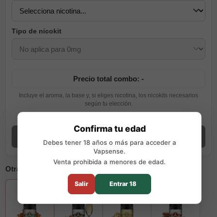
Tipo de nicokit
Precio total combo: -
Incluye el aroma, la base y, si eliges nicotina, los nicokits necesarios
según tu elección.
Ver guía de preparación
Confirma tu edad
Añadir combo
Debes tener 18 años o más para acceder a
Vapsense.
Venta prohibida a menores de edad.
Otras opciones disponibles
Salir
Entrar 18