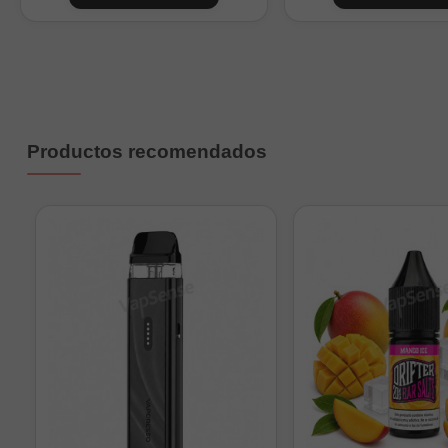
0
1
2
3
Productos recomendados
4
0
1
2
4
6
9
Nicokits de 10ml a 20mg/m