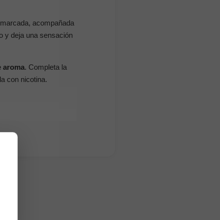
z marcada, acompañada
ivo y deja una sensación
e aroma
. Completa la
a con nicotina.
a