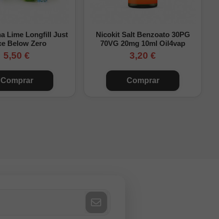
nte. Debes completar la
 Lime Longfill Just
Nicokit Salt Benzoato 30PG
 encaje con tus
ce Below Zero
70VG 20mg 10ml Oil4vap
5,50 €
3,20 €
Comprar
Comprar