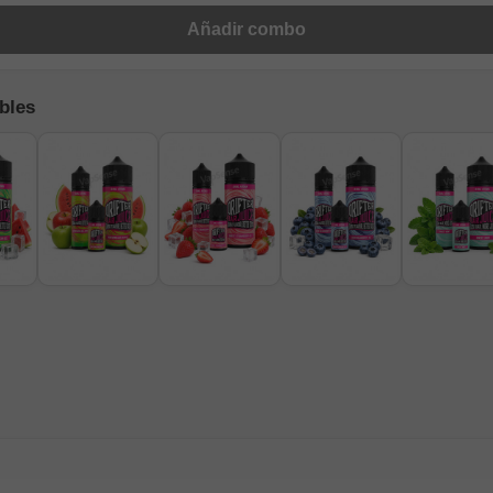
Añadir combo
bles