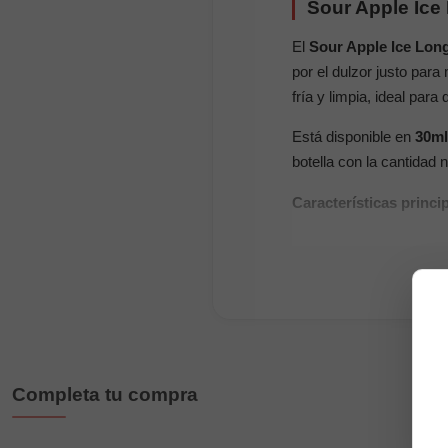
Sour Apple Ice L
El
Sour Apple Ice Longf
por el dulzor justo para
fría y limpia, ideal par
Está disponible en
30ml
botella con la cantidad
Características princi
Marca:
Drifter
Gama:
Bar
Tipo de producto:
a
Sabor:
manzana jugo
Formatos:
30ml con
Completa tu compra
Espacio disponible
Dilución:
20% en 30