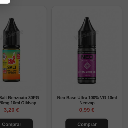
 repartir el aroma de
pleto paso a paso.
 Salt Benzoato 30PG
Neo Base Ultra 100% VG 10ml
20mg 10ml Oil4vap
Neovap
3,20 €
0,99 €
Comprar
Comprar