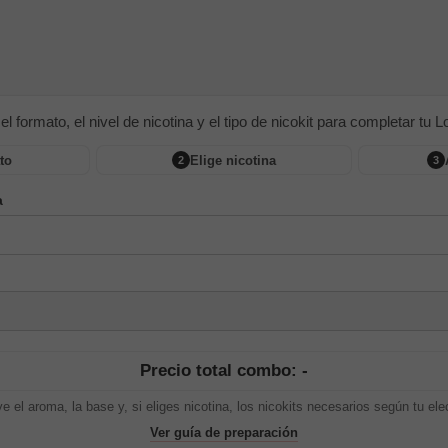
 el formato, el nivel de nicotina y el tipo de nicokit para completar tu Lon
to
Elige nicotina
2
3
a
Precio total combo: -
ye el aroma, la base y, si eliges nicotina, los nicokits necesarios según tu ele
Ver guía de preparación