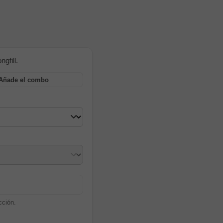
gfill.
Añade el combo
cción.