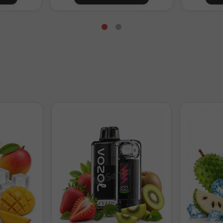
Preparación para 60ml con 16ml de aroma
44ml
0mg/ml
34ml
3,3mg/ml
24ml
6,7mg/ml
14ml
10mg/ml
4ml
13,3mg/ml
Preparación para 120ml con 24ml de aroma
96ml
0mg/ml
86ml
1,7mg/ml
76ml
3,3mg/ml
56ml
6,7mg/ml
36ml
10mg/ml
6ml
15mg/ml
l. Ajusta la base según tu mezcla VG/PG.