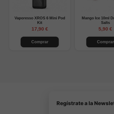
Importante:
Sour Apple
botella con base y, si qu
Vaporesso XROS 6 Mini Pod
Mango Ice 10ml Dr
Descubre todos los sa
Kit
Salts
preferencias.
17,90 €
5,90 €
Comprar
Comprar
Regístrate a la Newsle