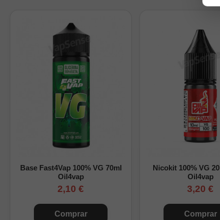
Base del aroma:
10
Nicotina:
sin nicoti
Envase:
botella PET
Cómo preparar este Lo
Completa la botella sigu
manera uniforme. Consu
Tabla orientativa de
Nicokits
Base Fast4Vap 100% VG 70ml
Nicokit 100% VG 2
0
Oil4vap
Oil4vap
2,10 €
3,20 €
1
2
Comprar
Comprar