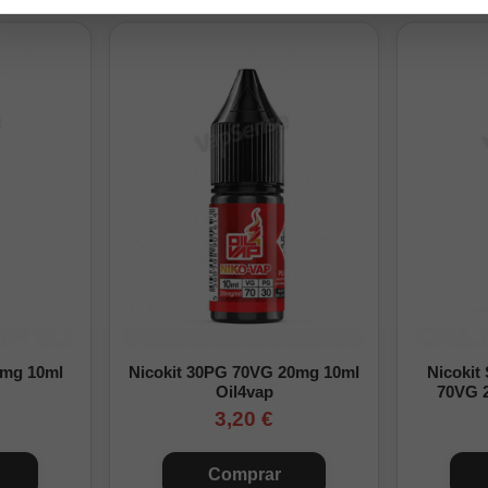
0% PG
na
 con cierre seguro
ngfill:
iendo las cantidades indicadas en la tabla, ciérrala y agítala bien para
lta nuestra
guía para preparar un Longfill
y revisa el proceso com
 preparación
Base
Nicotina final
Preparación para 30ml con 6ml de aroma
0mg 10ml
Nicokit 30PG 70VG 20mg 10ml
Nicokit
24ml
0mg/ml
Oil4vap
70VG 
3,20 €
14ml
6,7mg/ml
4ml
13,3mg/ml
Comprar