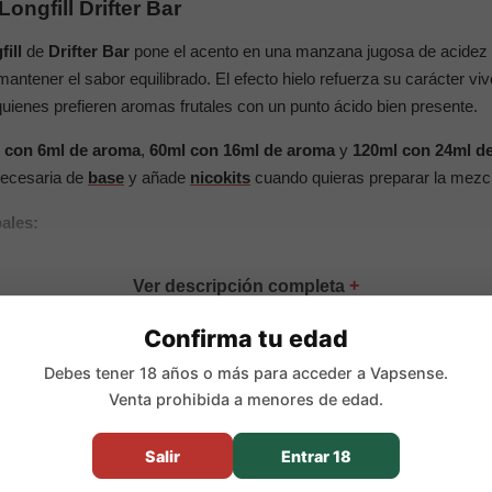
ongfill Drifter Bar
ill
de
Drifter Bar
pone el acento en una manzana jugosa de acide
 mantener el sabor equilibrado. El efecto hielo refuerza su carácter v
a quienes prefieren aromas frutales con un punto ácido bien presente.
 con 6ml de aroma
,
60ml con 16ml de aroma
y
120ml con 24ml d
 necesaria de
base
y añade
nicokits
cuando quieras preparar la mezcl
pales:
Confirma tu edad
roma Longfill concentrado
Debes tener 18 años o más para acceder a Vapsense.
sa de acidez marcada con un acabado ice refrescante
Venta prohibida a menores de edad.
 6ml de aroma, 60ml con 16ml de aroma y 120ml con 24ml de arom
:
24ml en 30ml, 44ml en 60ml y 96ml en 120ml
Salir
Entrar 18
ml, 26,67% en 60ml y 20% en 120ml