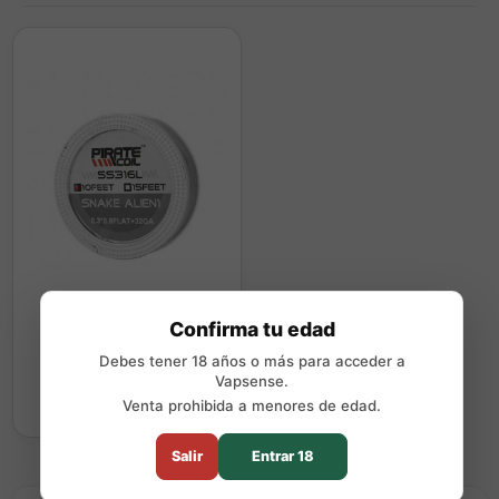
Bobina Snake Alien 1
Confirma tu edad
SS316L 0.3*0.8flat+32G
Pirate Coil
10,90 €
Debes tener 18 años o más para acceder a
Vapsense.
Comprar
Venta prohibida a menores de edad.
Salir
Entrar 18