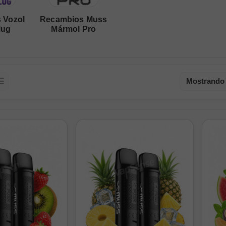
 Vozol
Recambios Muss
lug
Mármol Pro
Mostrando 1
a en cuadrícula
Vista en lista