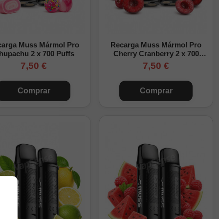
carga Muss Mármol Pro
Recarga Muss Mármol Pro
hupachu 2 x 700 Puffs
Cherry Cranberry 2 x 700
Puffs
7,50 €
7,50 €
Comprar
Comprar