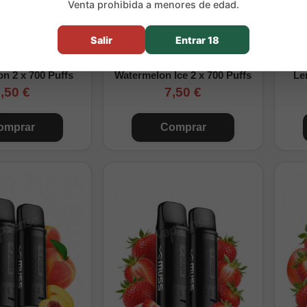
Venta prohibida a menores de edad.
Salir
Entrar 18
uss Mármol Pro
Recarga Muss Mármol Pro
Re
on 2 x 700 Puffs
Watermelon Ice 2 x 700 Puffs
Le
,50 €
7,50 €
omprar
Comprar