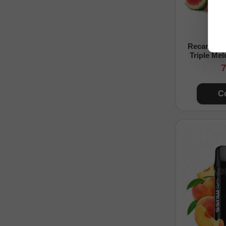
Recarga M
Triple Mel
7
C