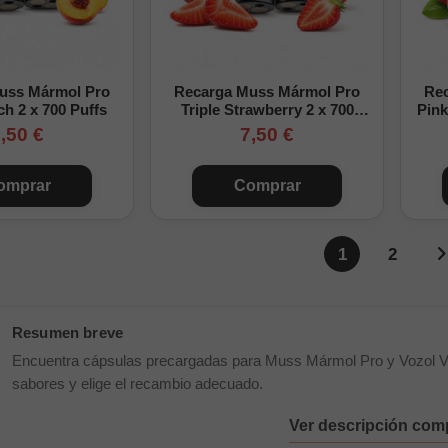
uss Mármol Pro
Recarga Muss Mármol Pro
Re
ch 2 x 700 Puffs
Triple Strawberry 2 x 700
Pink
Puffs
,50 €
7,50 €
omprar
Comprar
P
1
2
Encuentra cápsulas precargadas para Muss Mármol Pro y Vozol Vi
sabores y elige el recambio adecuado.