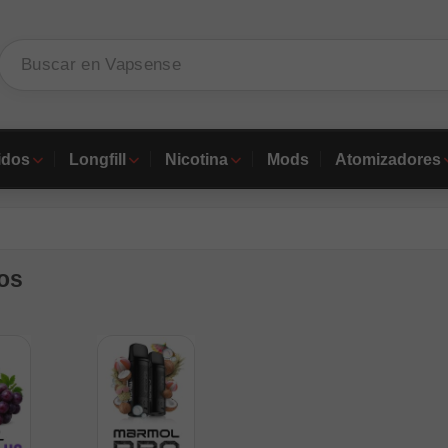
idos
Longfill
Nicotina
Mods
Atomizadores
os