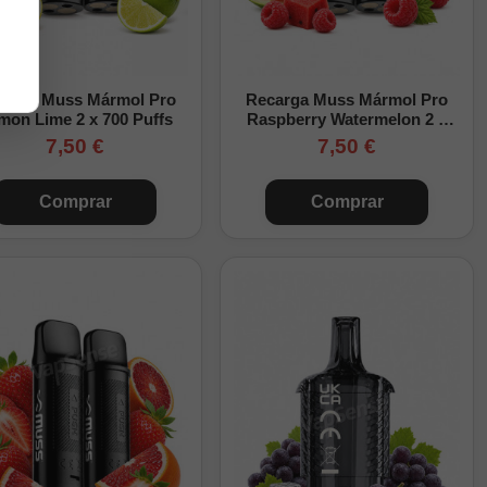
carga Muss Mármol Pro
Recarga Muss Mármol Pro
mon Lime 2 x 700 Puffs
Raspberry Watermelon 2 x
700 Puffs
7,50 €
7,50 €
Comprar
Comprar