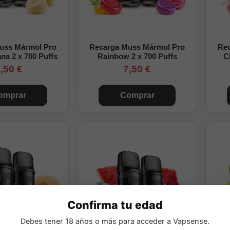
uss Mármol Pro
Recarga Muss Mármol Pro
Re
na 2 x 700 Puffs
Rainbow 2 x 700 Puffs
C
,50 €
7,50 €
omprar
Comprar
Confirma tu edad
Debes tener 18 años o más para acceder a Vapsense.