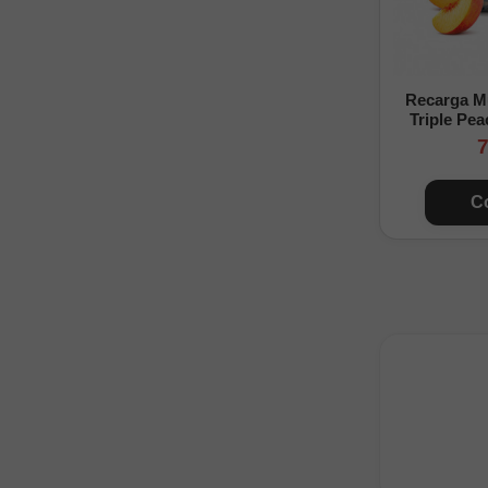
Recarga M
Triple Pea
7
C