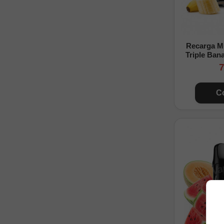
Recarga M
Triple Bana
7
C