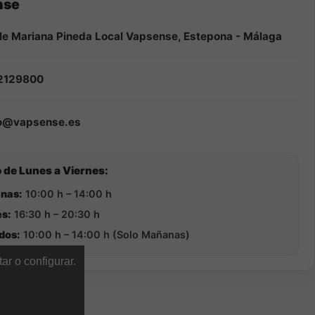
nse
le Mariana Pineda Local Vapsense, Estepona - Málaga
2129800
fo@vapsense.es
 de Lunes a Viernes:
nas:
10:00 h – 14:00 h
s:
16:30 h – 20:30 h
dos:
10:00 h – 14:00 h (Solo Mañanas)
ar o configurar.