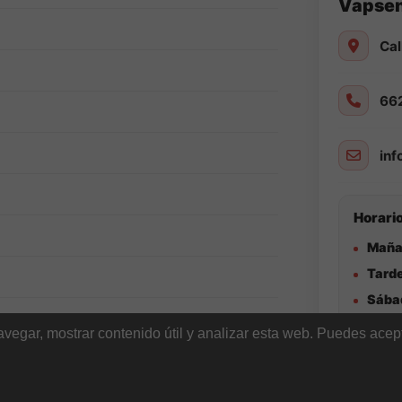
Vapse
Cal
66
in
Horario
Maña
Tarde
Sába
egar, mostrar contenido útil y analizar esta web. Puedes acept