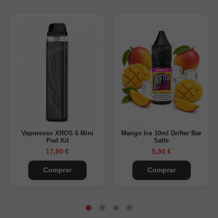
Una recarga pensada para quienes buscan un sabor de uva
dulce con un final frío, buena autonomía y sustitución sencilla.
Vaporesso XROS 6 Mini
Mango Ice 10ml Drifter Bar
Pod Kit
Salts
17,90 €
5,90 €
Comprar
Comprar