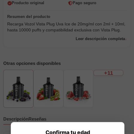
Producto original
Pago seguro
Recarga Vozol Vista Plug Uva Ice de 20mg/ml con 2ml + 10ml,
hasta 10000 puffs y compatibilidad exclusiva con Vista Plug.
Leer descripción completa
Otras opciones disponibles
+11
Descripción
Reseñas
Confirma tu edad