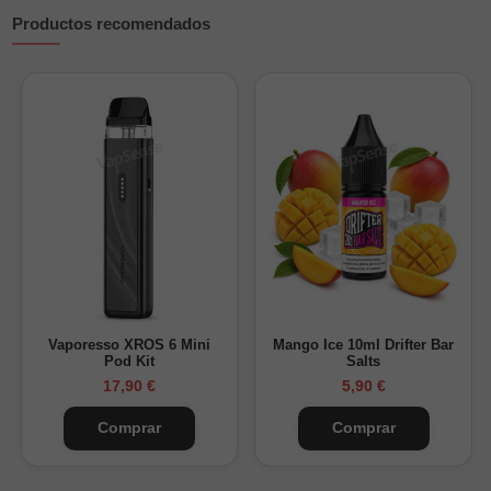
1 manual de usuario.
Productos recomendados
Una recarga indicada para quienes buscan un sabor cítrico
marcado, con equilibrio entre frescura, dulzor y acidez.
Vaporesso XROS 6 Mini
Mango Ice 10ml Drifter Bar
Pod Kit
Salts
17,90 €
5,90 €
Comprar
Comprar