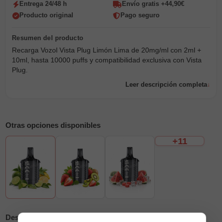
Entrega 24/48 h
Envío gratis +44,90€
Producto original
Pago seguro
Recarga Vozol Vista Plug Limón Lima de 20mg/ml con 2ml +
10ml, hasta 10000 puffs y compatibilidad exclusiva con Vista
Plug.
Leer descripción completa
Otras opciones disponibles
+11
Descripción
Reseñas