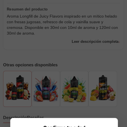
Aroma Longfill de Juicy Flavors inspirado en un mítico helado
con fresas jugosas, refresco de cola y vainilla suave y
cremosa. Disponible en 30ml con 10ml de aroma y 120ml con
30ml de aroma.
Leer descripción completa
Otras opciones disponibles
Descripción
Reseñas