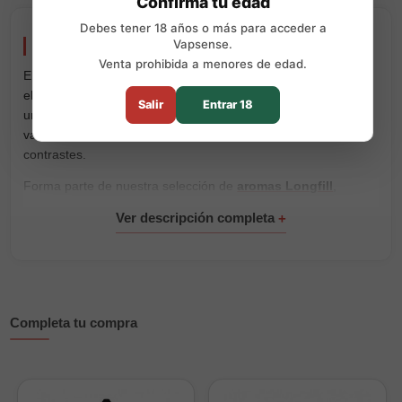
Confirma tu edad
Debes tener 18 años o más para acceder a
Vapsense.
Vampire Ice Cream Longfill Juicy Flavors
Venta prohibida a menores de edad.
El aroma Vampire Ice Cream Longfill de Juicy Flavors recrea
el sabor de un mítico helado que combina fresas jugosas con
Salir
Entrar 18
un toque de refresco de cola y suaves matices de helado de
vainilla cremoso. Una receta dulce, frutal y llena de
contrastes.
Forma parte de nuestra selección de
aromas Longfill
,
preparados para completar directamente en su propia botella
y personalizar la mezcla según tus preferencias.
Está disponible en formato de 30ml con 10ml de aroma y en
formato de 120ml con 30ml de aroma. Completa la botella
con una de nuestras
bases para vapeo
y añade los
nicokits
necesarios si deseas incorporar nicotina.
Completa tu compra
Características principales
Marca:
Juicy Flavors.