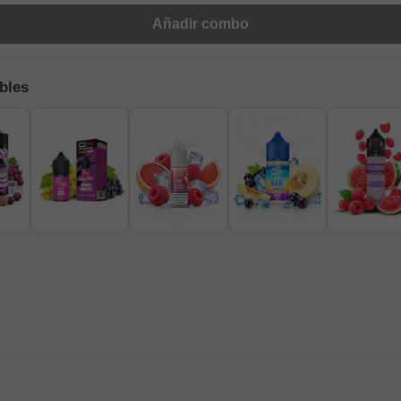
Añadir combo
bles