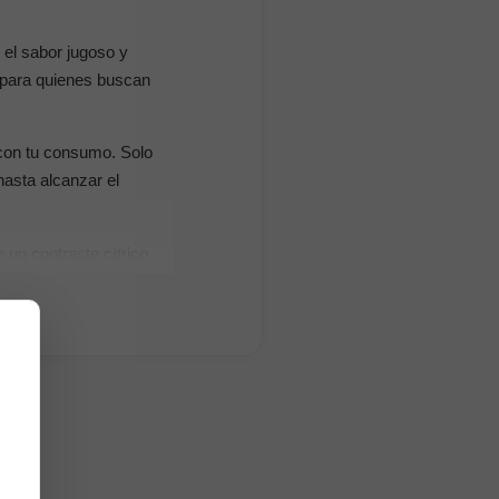
 el sabor jugoso y
o para quienes buscan
 con tu consumo. Solo
asta alcanzar el
 un contraste cítrico