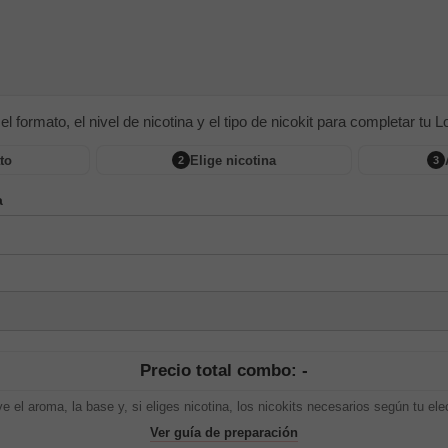
 el formato, el nivel de nicotina y el tipo de nicokit para completar tu Lon
to
Elige nicotina
2
3
a
Precio total combo: -
ye el aroma, la base y, si eliges nicotina, los nicokits necesarios según tu ele
Ver guía de preparación