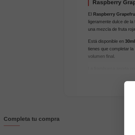
Raspberry Grape
El
Raspberry Grapefrui
ligeramente dulce de l
una mezcla de fruta roja
Está disponible en
30ml
tienes que completar la
volumen final.
La frambuesa aporta una
más vivo. El resultado e
Formatos disponibles
30ml:
botella de 30
60ml:
botella de 60
Completa tu compra
120ml:
botella de 1