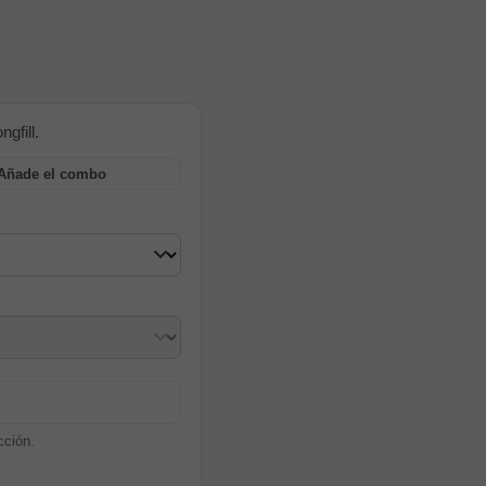
gfill.
Añade el combo
cción.