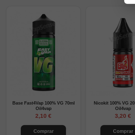
Características princi
Marca:
Just Juice
Gama:
Bar
Tipo de producto:
a
Sabor:
frambuesa y
Formatos:
30ml, 60
Base del aroma:
10
Nicotina:
sin nicoti
Maceración recom
Cómo preparar este Lo
Base Fast4Vap 100% VG 70ml
Nicokit 100% VG 2
Oil4vap
Oil4vap
Elige el formato, añade 
2,10 €
3,20 €
Después, agita bien la 
Comprar
Comprar
Si necesitas una explic