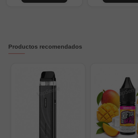
Tabla orientativa d
Formato
O
30ml
Sin
Productos recomendados
30ml
30ml
Mu
60ml
Sin
60ml
60ml
60ml
60ml
Mu