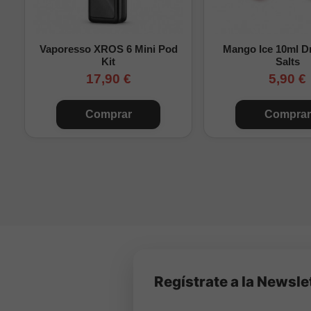
120ml
Sin
Vaporesso XROS 6 Mini Pod
Mango Ice 10ml Dr
120ml
Mu
Kit
Salts
17,90 €
5,90 €
120ml
Comprar
Comprar
120ml
120ml
120ml
Mu
Valores aproximados ca
según la mezcla VG/PG 
Importante:
este produc
mezcla con base y/o nic
Regístrate a la Newsle