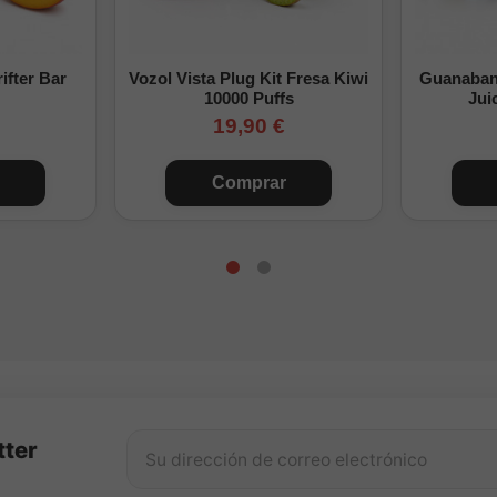
 nicotina
0
96ml
ifter Bar
Vozol Vista Plug Kit Fresa Kiwi
Guanabana
y suave
1 nicokit
86ml
10000 Puffs
Jui
19,90 €
Suave
2 nicokits
76ml
Comprar
Medio
4 nicokits
56ml
Fuerte
6 nicokits
36ml
y fuerte
9 nicokits
6ml
lculados con nicokits de 10ml a 20mg/ml. Las cantidades de base pueden aju
utilizada.
to es un aroma Longfill concentrado y no debe vapearse directament
okits.
tter