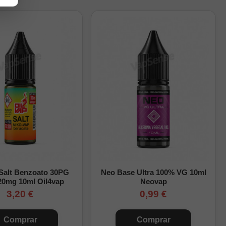
 Salt Benzoato 30PG
Neo Base Ultra 100% VG 10ml
20mg 10ml Oil4vap
Neovap
al de la botella.
3,20 €
0,99 €
orrectamente.
Comprar
Comprar
Longfill
.