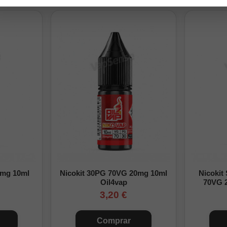
pales:
roma Longfill concentrado
 pomelo
ml y 120ml
0% PG
na
endada:
2-7 días
ngfill:
0mg 10ml
Nicokit 30PG 70VG 20mg 10ml
Nicokit
Oil4vap
70VG 
base VG/PG y los nicokits necesarios hasta completar la capacidad tot
3,20 €
mezcla y deja reposar entre
2 y 7 días
para que el sabor se integre c
Comprar
ación paso a paso, puedes consultar nuestra
guía para preparar un 