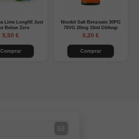
0mg/ml
 Lime Longfill Just
Nicokit Salt Benzoato 30PG
1,7mg/ml aprox.
ce Below Zero
70VG 20mg 10ml Oil4vap
5,50 €
3,20 €
3,3mg/ml aprox.
Comprar
Comprar
6,7mg/ml aprox.
10mg/ml aprox.
15mg/ml aprox.
starse ligeramente
e sin completar la