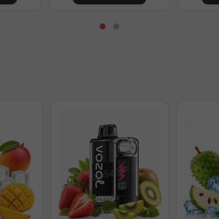
e preparación
bjetivo
Nicokits 20mg/ml
Base aproximada
 nicotina
0
24ml
Medio
1 nicokit
14ml
y fuerte
2 nicokits
4ml
 nicotina
0
48ml
Suave
1 nicokit
38ml
Medio
2 nicokits
28ml
Fuerte
3 nicokits
18ml
y fuerte
4 nicokits
8ml