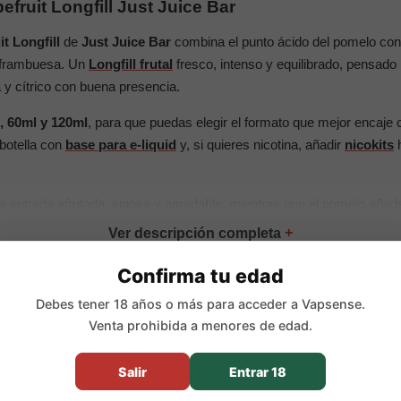
fruit Longfill Just Juice Bar
t Longfill
de
Just Juice Bar
combina el punto ácido del pomelo con
a frambuesa. Un
Longfill frutal
fresco, intenso y equilibrado, pensad
 y cítrico con buena presencia.
, 60ml y 120ml
, para que puedas elegir el formato que mejor encaje
 botella con
base para e-liquid
y, si quieres nicotina, añadir
nicokits
h
 entrada afrutada, jugosa y agradable, mientras que el pomelo añade
s un sabor fresco, con carácter y fácil de vapear durante el día.
:
Confirma tu edad
Debes tener 18 años o más para acceder a Vapsense.
ml con 6ml de aroma concentrado
Venta prohibida a menores de edad.
ml con 12ml de aroma concentrado
20ml con 24ml de aroma concentrado
Salir
Entrar 18