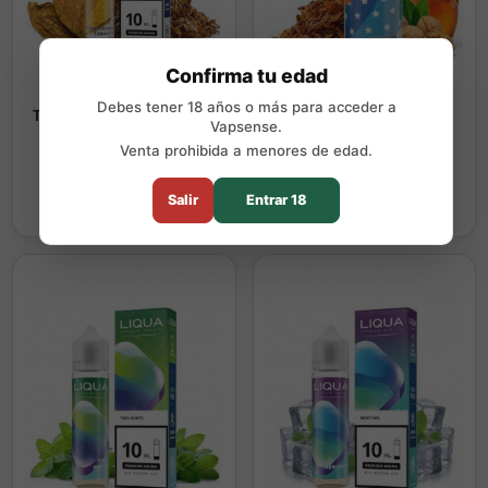
Confirma tu edad
Debes tener 18 años o más para acceder a
Traditional Tobacco Aroma
American Blend Aroma
Vapsense.
Longfill - Liqua
Longfill - Liqua
Venta prohibida a menores de edad.
8,90 €
19,25 €
Comprar
Comprar
Salir
Entrar 18