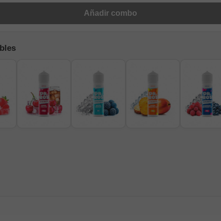
Añadir combo
bles