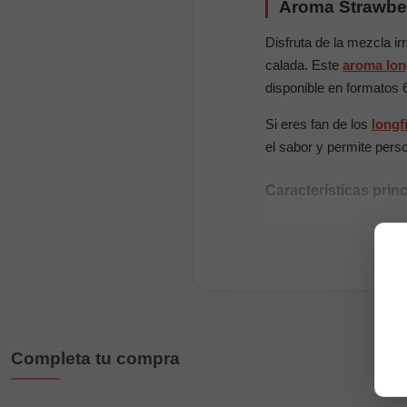
Aroma Strawber
Disfruta de la mezcla i
calada. Este
aroma long
disponible en formatos 
Si eres fan de los
longfi
el sabor y permite perso
Características prin
Composición: 100
Formato: 60ml (16m
Sabor: fresa, coco, 
Sin nicotina, añadir 
Maceración: de 2 a 
Completa tu compra
¿Cómo preparar tu L