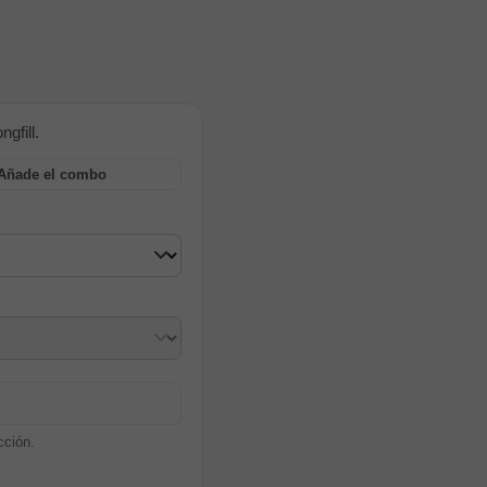
gfill.
Añade el combo
cción.