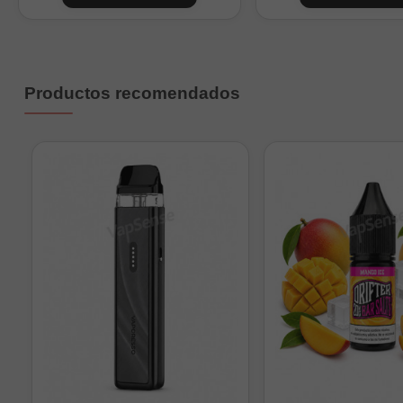
Productos recomendados
Niko
Sol
1 n
2 ni
3 ni
4 ni