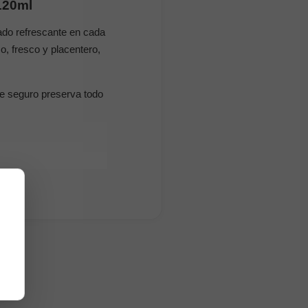
120ml
lado refrescante en cada
, fresco y placentero,
re seguro preserva todo