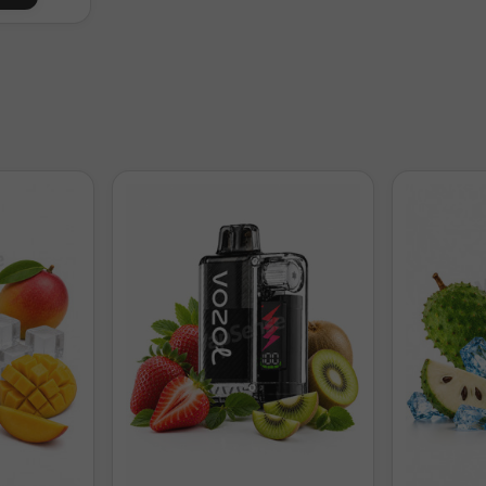
¿Cuánta nicotina tendrá tu Longfill 60ml?
kits 20mg/ml
Nicotina final m
o base (0mg)
0 mg/ml
icokit + Base
3 mg/ml
cokits + Base
6 mg/ml
cokits + Base
10 mg/ml
cokits + Base
13 mg/ml
¿Cuánta nicotina tendrá tu Longfill 120ml?