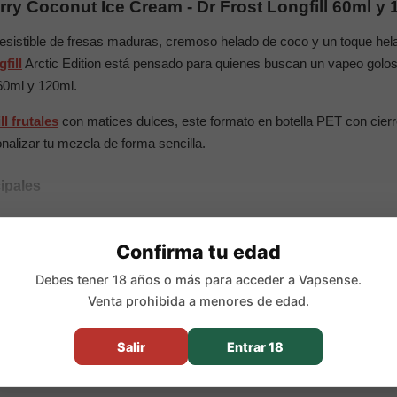
ry Coconut Ice Cream - Dr Frost Longfill 60ml y 
rresistible de fresas maduras, cremoso helado de coco y un toque he
fill
Arctic Edition está pensado para quienes buscan un vapeo goloso
60ml y 120ml.
ll frutales
con matices dulces, este formato en botella PET con cier
nalizar tu mezcla de forma sencilla.
cipales
% PG
Confirma tu edad
l aroma) / 120ml (24ml aroma)
helado y hielo
Debes tener 18 años o más para acceder a Vapsense.
Venta prohibida a menores de edad.
base y/o nicotina si se desea
5 días
Salir
Entrar 18
ongfill?