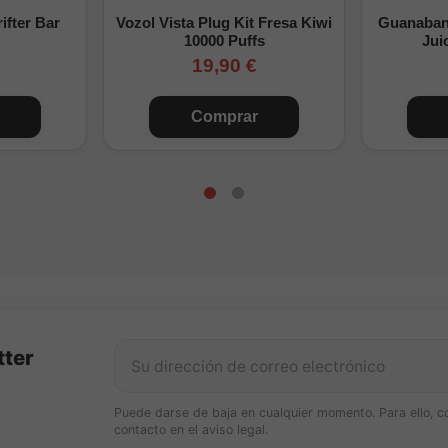
ifter Bar
Vozol Vista Plug Kit Fresa Kiwi
Guanabana
kits 20mg/ml
Nicotina final m
10000 Puffs
Jui
19,90 €
o base (0mg)
0 mg/ml
Comprar
cokits + Base
3 mg/ml
cokits + Base
6 mg/ml
cokits + Base
10 mg/ml
cokits + Base
15 mg/ml
gún mezcla estándar.
tter
s sobre Aroma Strawberry Coconut Ice Cream Dr Frost Long
Puede darse de baja en cualquier momento. Para ello, c
 dulce, coco cremoso, helado y frescor intenso en cada calada.
contacto en el aviso legal.