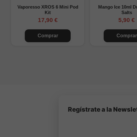
Vaporesso XROS 6 Mini Pod
Mango Ice 10ml Dr
Niko
Kit
Salts
17,90 €
5,90 €
Sol
Comprar
Comprar
2 ni
4 ni
6 ni
9 ni
Valores aproximados se
Regístrate a la Newsle
Preguntas frecuente
¿A qué sabe?
Fresa