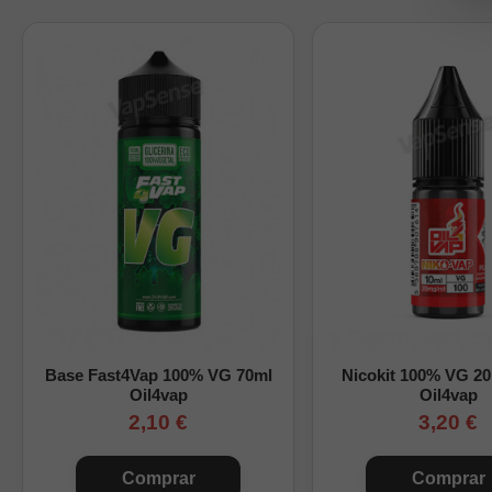
Base Fast4Vap 100% VG 70ml
Nicokit 100% VG 2
Oil4vap
Oil4vap
2,10 €
3,20 €
Comprar
Comprar