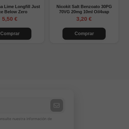
 Lime Longfill Just
Nicokit Salt Benzoato 30PG
g/ml
ce Below Zero
70VG 20mg 10ml Oil4vap
5,50 €
3,20 €
Comprar
Comprar
fill 60ml y 120ml
onsulte nuestra información de