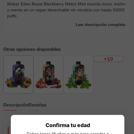
Mübar Eden Beast Blackberry Melon Mint mezcla mora, melón
y menta en un vaper desechable sin nicotina con hasta 50000
puffs.
Leer descripción completa
Otras opciones disponibles
+10
Descripción
Reseñas
Confirma tu edad
Mübar Eden Beast Blackberry Melon Mint 50000
Debes tener 18 años o más para acceder a