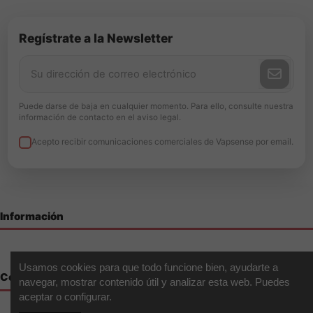
Regístrate a la Newsletter
Puede darse de baja en cualquier momento. Para ello, consulte nuestra
información de contacto en el aviso legal.
Acepto recibir comunicaciones comerciales de Vapsense por email.
Información
Usamos cookies para que todo funcione bien, ayudarte a
Contáctenos
navegar, mostrar contenido útil y analizar esta web. Puedes
aceptar o configurar.