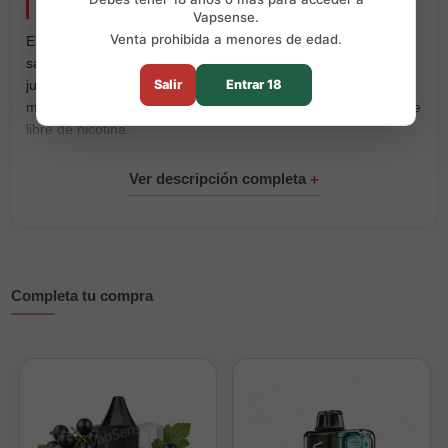
Puffs
Vapsense.
Venta prohibida a menores de edad.
El
Mübar Eden Beast Blackberry Melon Mint
combina el
sabor intenso y ligeramente ácido de la mora con la dulzura
Salir
Entrar 18
jugosa del melón. La menta refresca el conjunto y deja una
mezcla afrutada, aromática y bien equilibrada, completamente
libre de nicotina.
Este
vaper desechable
alcanza hasta
50000 puffs
y viene
listo para usar. Su gran autonomía permite disfrutar del sabor
durante más tiempo, sin rellenar líquido, cambiar resistencias
ni realizar configuraciones.
Forma parte de la gama
Mübar Eden Beast 50000
, pensada
para quienes buscan desechables de larga duración con
Completa tu compra
sabores intensos y sin nicotina.
Características principales:
Marca:
Mübar
Modelo:
Eden Beast
Sabor:
mora, melón y menta