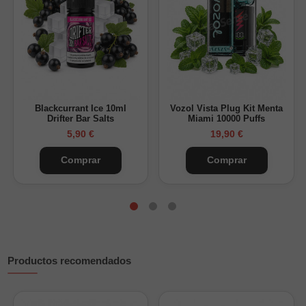
Rendimiento:
hasta 50000 puffs
Nicotina:
0mg, sin nicotina
Capacidad:
18ml de líquido
Batería:
800mAh de cobalto puro
Potencia:
cuatro modos de 12W a 24W
Entrada de aire:
ajustable
Blackcurrant Ice 10ml
Vozol Vista Plug Kit Menta
Frescor:
regulable
Drifter Bar Salts
Miami 10000 Puffs
5,90 €
19,90 €
Formato:
vaper desechable de larga duración
Comprar
Comprar
Una buena elección para quienes buscan un desechable de
gran autonomía con un sabor afrutado, dulce y refrescante.
Descubre también otros dispositivos y sabores de
Mübar
disponibles en Vapsense.
Productos recomendados