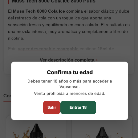
Muss Tech 8000 Cola Ice 8000 Puffs
El
Muss Tech 8000 Cola Ice
combina el sabor clásico y dulce
del refresco de cola con un toque ice que aporta una
sensación fresca y equilibrada en cada calada. El resultado es
una mezcla intensa, muy aromática y completamente libre de
nicotina.
Este
vaper desechable recargable
contiene
15ml de
líquido
, incorpora una
batería recargable de 650mAh
y
alcanza hasta
8000 puffs
. La batería puede recargarse para
aprovechar completamente el contenido, sin rellenar líquido,
Confirma tu edad
cambiar resistencias ni realizar ajustes.
Debes tener 18 años o más para acceder a
Viene listo para usar y combina una autonomía amplia con un
Vapsense.
formato cómodo para llevar. Puedes descubrir otros sabores
Venta prohibida a menores de edad.
Completa tu compra
dentro de la gama
Muss Tech 8000
.
Salir
Entrar 18
Características principales:
Marca:
Muss Vape
Modelo:
Tech 8000