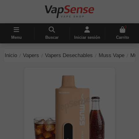
0
Menu
Buscar
Iniciar sesión
Carrito
Inicio
Vapers
Vapers Desechables
Muss Vape
Mus