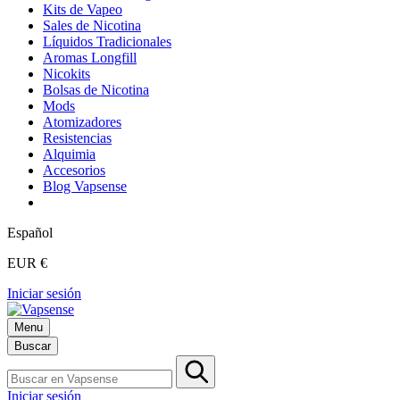
Kits de Vapeo
Sales de Nicotina
Líquidos Tradicionales
Aromas Longfill
Nicokits
Bolsas de Nicotina
Mods
Atomizadores
Resistencias
Alquimia
Accesorios
Blog Vapsense
Español
EUR €
Iniciar sesión
Menu
Buscar
Iniciar sesión