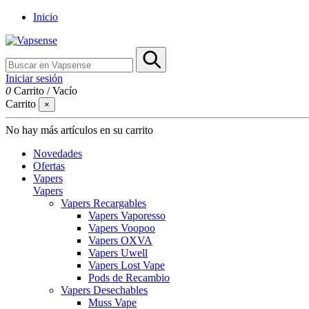
Inicio
Iniciar sesión
0
Carrito
/
Vacío
Carrito
×
No hay más artículos en su carrito
Novedades
Ofertas
Vapers
Vapers
Vapers Recargables
Vapers Vaporesso
Vapers Voopoo
Vapers OXVA
Vapers Uwell
Vapers Lost Vape
Pods de Recambio
Vapers Desechables
Muss Vape