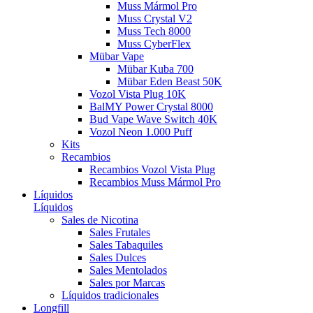
Muss Mármol Pro
Muss Crystal V2
Muss Tech 8000
Muss CyberFlex
Mübar Vape
Mübar Kuba 700
Mübar Eden Beast 50K
Vozol Vista Plug 10K
BalMY Power Crystal 8000
Bud Vape Wave Switch 40K
Vozol Neon 1.000 Puff
Kits
Recambios
Recambios Vozol Vista Plug
Recambios Muss Mármol Pro
Líquidos
Líquidos
Sales de Nicotina
Sales Frutales
Sales Tabaquiles
Sales Dulces
Sales Mentolados
Sales por Marcas
Líquidos tradicionales
Longfill