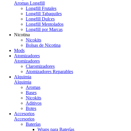
Aromas Longfill
Longfill Frutales
Longfill Tabaquiles
Longfill Dulces
Longfill Mentolados
Longfill por Marcas
Nicotina
Nicokits
Bolsas de Nicotina
Mods
Atomizadores
Atomizadores
Claromizadores
Atomizadores Reparables
Alquimia
Alquimia
Aromas
Bases
Nicokits
Aditivos
Botes
Accesorios
Accesorios
Baterías
Wraps para Baterías