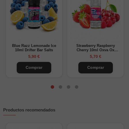
Perfil:
tropical, dulce, suave y cremoso
Recomendado para usar con dispositivos de baja potencia o
vapers recargables
orientados a calada MTL.
Blue Razz Lemonade Ice
Strawberry Raspberry
10ml Drifter Bar Salts
Cherry 10ml Oxva Ox
Passion Salts
5,90 €
5,70 €
Comprar
Comprar
Productos recomendados