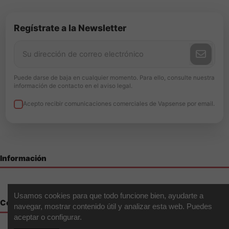
Regístrate a la Newsletter
Puede darse de baja en cualquier momento. Para ello, consulte nuestra
información de contacto en el aviso legal.
Acepto recibir comunicaciones comerciales de Vapsense por email.
Información
Usamos cookies para que todo funcione bien, ayudarte a
Contáctenos
navegar, mostrar contenido útil y analizar esta web. Puedes
aceptar o configurar.