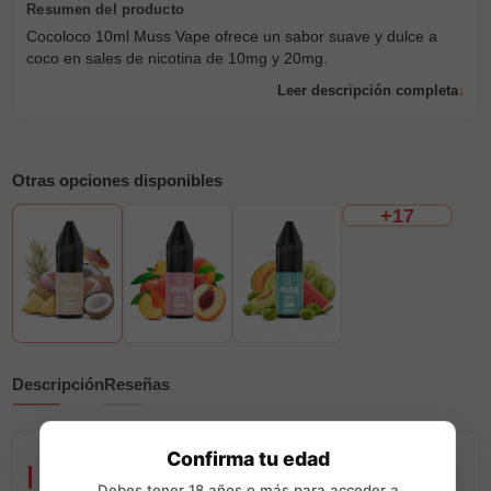
Cocoloco 10ml Muss Vape ofrece un sabor suave y dulce a
coco en sales de nicotina de 10mg y 20mg.
Leer descripción completa
Otras opciones disponibles
+17
Descripción
Reseñas
Confirma tu edad
Cocoloco 10ml Muss Vape
Debes tener 18 años o más para acceder a