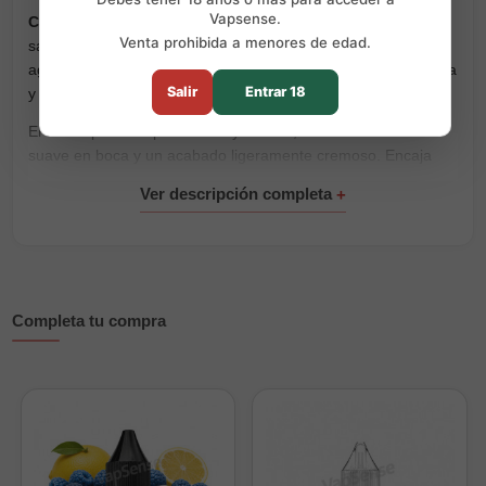
Vapsense.
Cocoloco 10ml
de
Muss Vape
es una sal de nicotina con
Venta prohibida a menores de edad.
sabor suave y dulce a coco. Una opción sencilla, tropical y
agradable para quienes buscan una calada cremosa, redonda
Salir
Entrar 18
y fácil de vapear durante el día.
El coco aporta un perfil dulce y exótico, con una sensación
suave en boca y un acabado ligeramente cremoso. Encaja
muy bien si te gustan las
sales de nicotina
tropicales sin
mezclas demasiado intensas.
Disponible en
10mg
y
20mg
de nicotina, para elegir la
intensidad que mejor se adapte a tu forma de vapear.
Características principales:
Completa tu compra
Marca:
Muss Vape
Sabor:
coco
Formato:
10ml
Nicotina:
10mg y 20mg
Tipo:
sales de nicotina