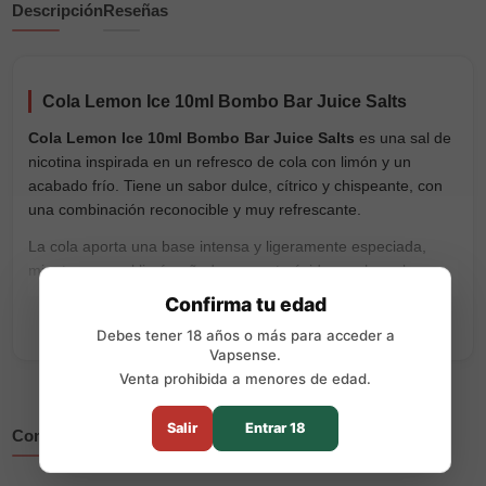
Descripción
Reseñas
Cola Lemon Ice 10ml Bombo Bar Juice Salts
Cola Lemon Ice 10ml Bombo Bar Juice Salts
es una sal de
nicotina inspirada en un refresco de cola con limón y un
acabado frío. Tiene un sabor dulce, cítrico y chispeante, con
una combinación reconocible y muy refrescante.
La cola aporta una base intensa y ligeramente especiada,
mientras que el limón añade un punto ácido que hace la
mezcla más viva. El efecto ice completa la receta con un final
Confirma tu edad
frío que equilibra el dulzor y refuerza la sensación de
Debes tener 18 años o más para acceder a
refresco.
Vapsense.
Venta prohibida a menores de edad.
Características principales
Formato: 10ml
Salir
Entrar 18
Completa tu compra
Nicotina disponible: 10mg y 20mg
Proporción: 50% PG / 50% VG