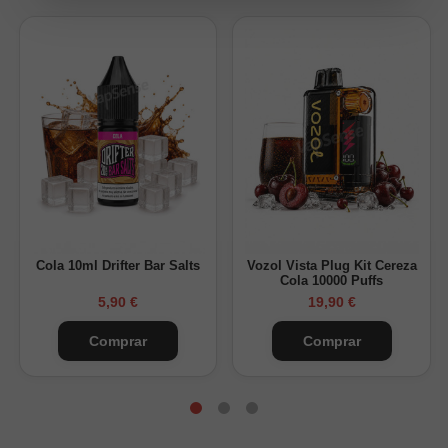
Sabor: refresco de cola, limón y hielo
Uso recomendado: pods recargables y dispositivos MTL
Disponible en
10mg y 20mg de nicotina
, está pensada para
dispositivos de baja potencia. Puedes descubrir otros sabores
de
Bombo Bar Juice Salts
o visitar nuestra categoría de
sales de nicotina
.
Cola 10ml Drifter Bar Salts
Vozol Vista Plug Kit Cereza
Cola 10000 Puffs
5,90 €
19,90 €
Comprar
Comprar