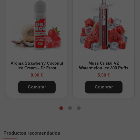
Formato:
vaper desechable compacto
Uso:
listo para vapear, sin recargas ni configuraciones
Una buena elección para quienes buscan un desechable
pequeño con un sabor afrutado, suave y tropical. Descubre
otros sabores de la gama
Mübar Kuba 700
y todos los
desechables Mübar
disponibles en Vapsense.
Aroma Strawberry Coconut
Muss Cristal V2
Ice Cream - Dr Frost
Watermelon Ice 800 Puffs
Longfill
8,90 €
5,90 €
Comprar
Comprar
Productos recomendados