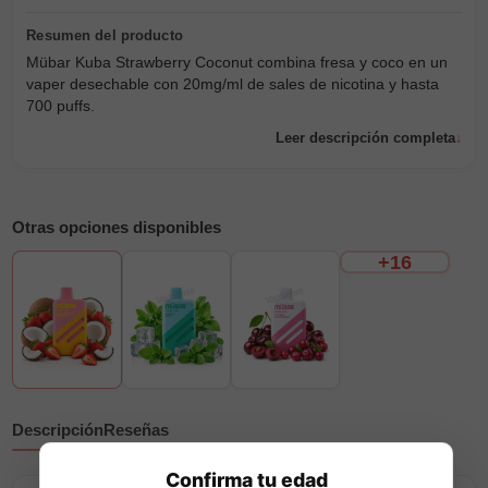
Mübar Kuba Strawberry Coconut combina fresa y coco en un
vaper desechable con 20mg/ml de sales de nicotina y hasta
700 puffs.
Leer descripción completa
Otras opciones disponibles
+16
Descripción
Reseñas
Confirma tu edad