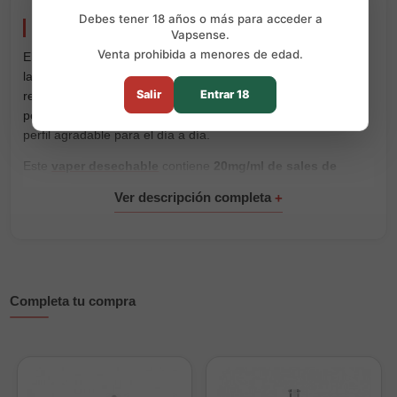
Debes tener 18 años o más para acceder a
Mübar Kuba Strawberry Coconut 700 Puffs
Vapsense.
Venta prohibida a menores de edad.
El
Mübar Kuba Strawberry Coconut
combina la dulzura de
la fresa madura con el toque suave y exótico del coco. El
Salir
Entrar 18
resultado es una mezcla afrutada, cremosa y equilibrada,
pensada para quienes disfrutan de sabores tropicales con un
perfil agradable para el día a día.
Este
vaper desechable
contiene
20mg/ml de sales de
nicotina
y alcanza hasta
700 puffs
. Su formato compacto
viene listo para usar y permite vapear sin rellenar líquido,
cambiar resistencias ni realizar ajustes.
Características principales:
Marca:
Mübar
Completa tu compra
Gama:
Kuba 700
Sabor:
fresa y coco
Rendimiento:
hasta 700 puffs
Nicotina:
20mg/ml de sales de nicotina