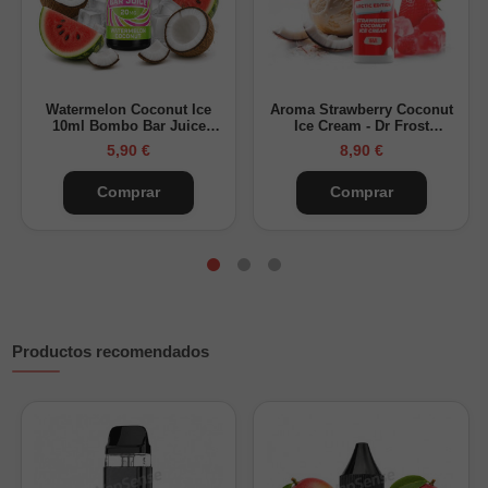
otros sabores de la gama
Mübar Kuba 700
y todos los
desechables Mübar
disponibles en Vapsense.
Watermelon Coconut Ice
Aroma Strawberry Coconut
10ml Bombo Bar Juice
Ice Cream - Dr Frost
Salts
Longfill
5,90 €
8,90 €
Comprar
Comprar
Productos recomendados