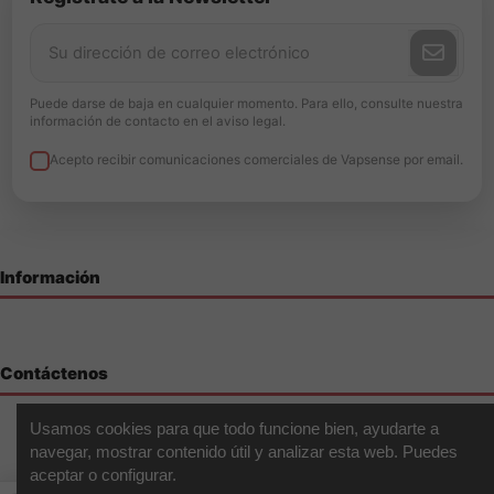
Puede darse de baja en cualquier momento. Para ello, consulte nuestra
información de contacto en el aviso legal.
Acepto recibir comunicaciones comerciales de Vapsense por email.
Información
Contáctenos
Usamos cookies para que todo funcione bien, ayudarte a
navegar, mostrar contenido útil y analizar esta web. Puedes
aceptar o configurar.