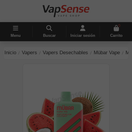
0
Menu
Buscar
Iniciar sesión
Carrito
Inicio
Vapers
Vapers Desechables
Mübar Vape
Mü