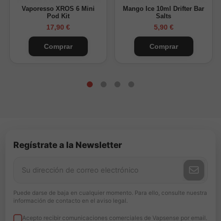
Vaporesso XROS 6 Mini
Mango Ice 10ml Drifter Bar
Pod Kit
Salts
17,90 €
5,90 €
Comprar
Comprar
Regístrate a la Newsletter
Puede darse de baja en cualquier momento. Para ello, consulte nuestra
información de contacto en el aviso legal.
Acepto recibir comunicaciones comerciales de Vapsense por email.