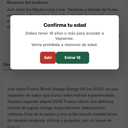
Just Juice Ice Blackcurrant Lime. Siéntese y disfrute de frutas
realmente refrescantes, con este e-líquido de grosella negra
mezclado con lima fresca y un toque de hielo que ofrecerá el
Confirma tu edad
vapeo perfecto para el verano.
Debes tener 18 años o más para acceder a
Leer descripción completa
Vapsense.
Venta prohibida a menores de edad.
Salir
Entrar 18
Descripción
Reseñas
Just Juice Fusion Blood Orange Mango On Ice 50/50, es una
explosión de sabor que nunca antes habías experimentado.
Nuestro segundo eliquid 50/50 Fusion ofrece una deliciosa
mezcla de jugoso mango especialmente seleccionado,
cremosa fruta de la pasión y una ácida mezcla mediterránea
de naranja sanguina, cítricos y guayaba, con un toque de
frescor.