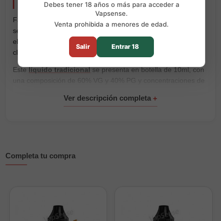
Drops Signature Fausto’s Deal 10ml
Debes tener 18 años o más para acceder a
Vapsense.
Fausto’s Deal de Drops Signature combina una cuidada
Venta prohibida a menores de edad.
selección de tabacos con el punto justo de dulzor. Una receta
elegante, intensa y equilibrada con reminiscencias de los
Salir
Entrar 18
clásicos RY4.
Este
líquido tradicional
se presenta en botella de 10ml, con
una composición de 60% VG y 40% PG y concentraciones de
3mg, 6mg y 12mg de nicotina.
Perfil de sabor
La mezcla reúne distintos matices tabaquiles sobre una base
con cuerpo. Su dulzor moderado redondea la receta sin
ocultar el carácter principal del tabaco.
Completa tu compra
Características principales
Formato:
botella de 10ml.
Nicotina disponible:
3mg, 6mg y 12mg.
Composición:
60% VG y 40% PG.