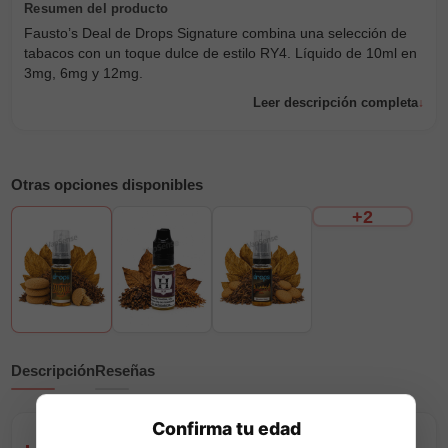
Fausto’s Deal de Drops Signature combina una selección de
tabacos con un toque dulce de estilo RY4. Líquido de 10ml en
3mg, 6mg y 12mg.
Leer descripción completa
Otras opciones disponibles
+2
Descripción
Reseñas
Confirma tu edad