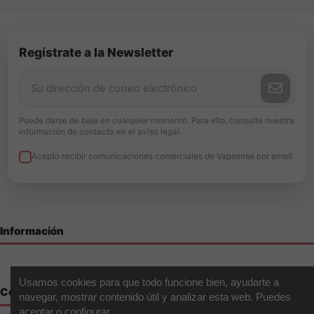
Regístrate a la Newsletter
Puede darse de baja en cualquier momento. Para ello, consulte nuestra
información de contacto en el aviso legal.
Acepto recibir comunicaciones comerciales de Vapsense por email.
Información
Usamos cookies para que todo funcione bien, ayudarte a
Contáctenos
navegar, mostrar contenido útil y analizar esta web. Puedes
aceptar o configurar.