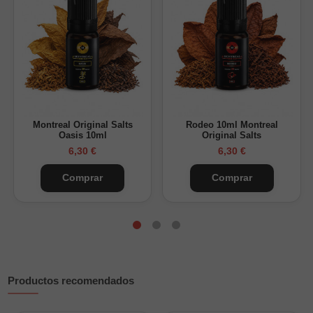
Sabor:
selección de tabacos con un toque dulce.
Marca:
Drops.
Gama:
Signature.
Uso recomendado
Indicado para equipos compatibles con líquidos tradicionales.
Puedes consultar nuestra selección de
vapers recargables
Montreal Original Salts
Rodeo 10ml Montreal
para encontrar un dispositivo adecuado.
Oasis 10ml
Original Salts
6,30 €
6,30 €
Es un líquido listo para vapear y no necesita dilución.
Selecciona la concentración de 3mg, 6mg o 12mg antes de
Comprar
Comprar
añadirlo al carrito.
Productos recomendados