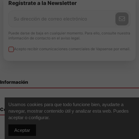
¿Tiene pantalla de nivel de carga?
Regístrate a la Newsletter
Sí, incluye un indicador LED que muestra el nivel de batería
restante.
Más opciones y recambios
Puede darse de baja en cualquier momento. Para ello, consulte nuestra
¿Buscas más
pods y kits recargables
? Descúbrelos en
información de contacto en el aviso legal.
Vapsense.
Acepto recibir comunicaciones comerciales de Vapsense por email.
Caliburn G4 Pod Kit Uwell
: la solución avanzada y fiable
para vapeadores que buscan sabor intenso, autonomía y
versatilidad en un solo dispositivo.
Información
Usamos cookies para que todo funcione bien, ayudarte a
Contáctenos
navegar, mostrar contenido útil y analizar esta web. Puedes
aceptar o configurar.
Aceptar