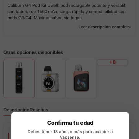
Caliburn G4 Pod Kit Uwell: pod recargable potente y versátil
con batería de 1500 mAh, carga rápida y compatibilidad con
pods G3/G4. Máximo sabor, sin fugas.
Leer descripción completa
Otras opciones disponibles
+8
Descripción
Reseñas
Confirma tu edad
Debes tener 18 años o más para acceder a
Caliburn G4 Pod Kit Uwell
Vapsense.