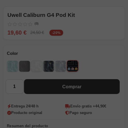
Uwell Caliburn G4 Pod Kit
(0)
19,60 €
24,50 €
-20%
Color
Pac Man
Glacier Blue
Gunmetal Grey
Seashell White
Polar Black
Karst Grey
Cantidad
Comprar
Entrega 24/48 h
Envío gratis +44,90€
Producto original
Pago seguro