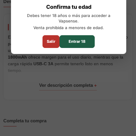
Descripción
Reseñas
Confirma tu edad
Debes tener 18 años o más para acceder a
Vapsense.
Vaporesso XROS 6 Pod Kit
Venta prohibida a menores de edad.
El
Vaporesso XROS 6 Pod Kit
es un pod recargable pensado
Salir
Entrar 18
para quienes buscan un vapeo cómodo, buena autonomía y
una calada MTL con sabor estable. Su batería integrada de
1800mAh
ofrece margen para el uso diario, mientras que la
carga rápida
USB-C 3A
permite tenerlo listo en menos
tiempo.
Gracias a la tecnología
COREX 3.0
, el XROS 6 mejora la
entrega de sabor y consigue una calada más suave y
constante. Además, su entrada de aire ajustable permite
adaptar la sensación de vapeo, desde una calada más
cerrada hasta una experiencia algo más abierta.
Su pantalla
TFT de 0.88”
facilita el control del dispositivo de
Completa tu compra
forma clara, y el sistema
SSS Leak-Resistant 2.0
ayuda a
reducir fugas para mantener el cartucho más limpio durante el