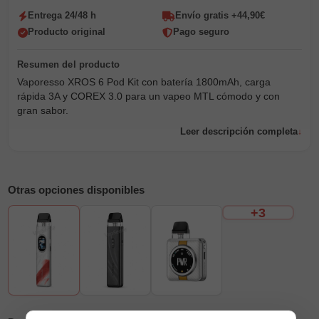
Entrega 24/48 h
Envío gratis +44,90€
Producto original
Pago seguro
Vaporesso XROS 6 Pod Kit con batería 1800mAh, carga
rápida 3A y COREX 3.0 para un vapeo MTL cómodo y con
gran sabor.
Leer descripción completa
Otras opciones disponibles
+3