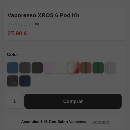
Vaporesso XROS 6 Pod Kit
(0)
27,90 €
Color
Scorching Cloud
Abyssal Blue
Carbon Fyber Grey
Cosmic Black
Dreamy Pink
Pearl White
Silk Brown
Silk Green
Silk Grey
Slate Black
Aurora Blue
Cantidad
Comprar
·
Acumulas 1,61 € en Saldo Vapsense.
Condiciones