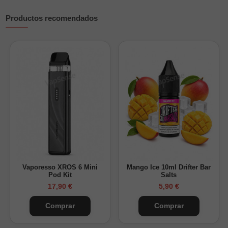
1 x XROS Series 0.6Ω Mesh Pod preinstalado
Productos recomendados
1 x XROS Series 0.8Ω Mesh Pod
1 x Cable USB Tipo C
1 x Manual de usuario
1 x Tarjeta de garantía
1 x Tarjeta recordatorio
Para mantener el dispositivo siempre listo, puedes encontrar
cartuchos compatibles en nuestra sección de
recambios para
vapers recargables
.
Vaporesso XROS 6 Mini
Mango Ice 10ml Drifter Bar
Pod Kit
Salts
17,90 €
5,90 €
Comprar
Comprar