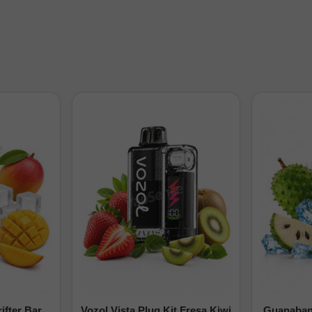
ROS Corex 3.0 Mesh de 2ml.
s corresponden al mismo ohmiaje seleccionado.
llena el pod y espera aproximadamente cinco minutos para que el al
ba siempre que has seleccionado el ohmiaje adecuado para tu mode
ifter Bar
Vozol Vista Plug Kit Fresa Kiwi
Guanabana