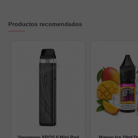
4 pods Vaporesso X
Los cuatro cartucho
Productos recomendados
Antes del primer uso, 
correctamente. Comprue
de calada que buscas.
Vaporesso XROS 6 Mini Pod
Mango Ice 10ml Dr