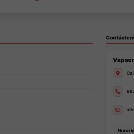
Contácten
Vapse
Cal
66
in
Horario