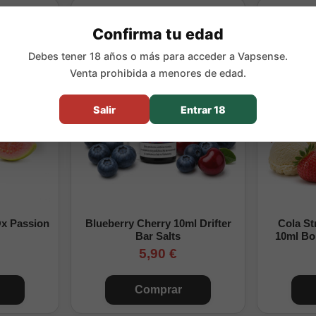
generaciones anteriores y actuales del sistema XROS.
Confirma tu edad
utilizarse con los dispositivos incluidos en nuestra categoría de
vap
Debes tener 18 años o más para acceder a Vapsense.
l comportamiento de la calada dependerá del ohmiaje elegido y del aj
Venta prohibida a menores de edad.
Salir
Entrar 18
cia
.0 Mesh integrada.
superior bajo la boquilla.
a utilizar el líquido compatible elegido.
Ox Passion
Blueberry Cherry 10ml Drifter
Cola St
inada a reducir posibles fugas y condensación.
Bar Salts
10ml Bo
se sustituye cuando la resistencia integrada llega al final de su vida ú
5,90 €
Comprar