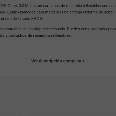
OS Corex 3.0 Mesh son cartuchos de recambio rellenables con cap
ada. Están diseñados para mantener una entrega uniforme de sabor, 
dentro de la serie XROS.
tro cartuchos del ohmiaje seleccionado. Puedes consultar más opci
ds y cartuchos de recambio rellenables
.
es
s abierta, mayor producción de vapor y una respuesta más intensa
TL abierta, con vapor cálido y buen equilibrio entre sabor y producc
ilibrada, pensada para un uso versátil y una producción de vapor 
s cerrada, con menor producción de vapor y una sensación de aspi
 dispositivos de la serie Vaporesso XROS.