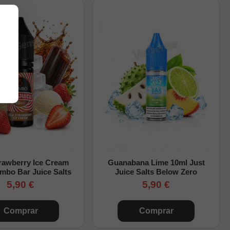
ers recargables y Pod
uste de aire disponible
rawberry Ice Cream
Guanabana Lime 10ml Just
mbo Bar Juice Salts
Juice Salts Below Zero
til.
5,90 €
5,90 €
Comprar
Comprar