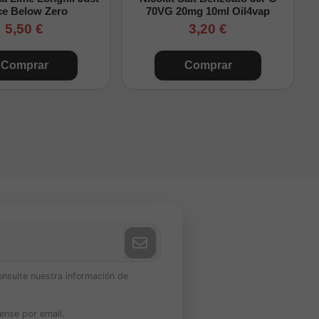
ce Below Zero
70VG 20mg 10ml Oil4vap
5,50 €
3,20 €
Comprar
Comprar
onsulte nuestra información de
ense por email.