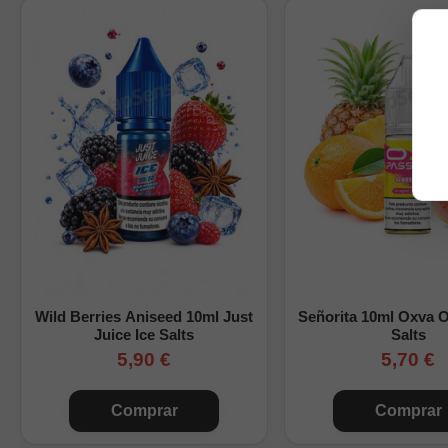
Compatibilidad con 
Estos cartuchos pueden 
Kits
de la serie XROS. E
en cada dispositivo.
Rellenado y resisten
Capacidad de 2ml.
Resistencia Corex 3
Sistema de rellenado 
Diseño recargable par
Wild Berries Aniseed 10ml Just
Señorita 10ml Oxva 
Tecnología SSS dest
Juice Ice Salts
Salts
El cartucho completo 
5,90 €
5,70 €
Comprar
Comprar
Contenido del pack