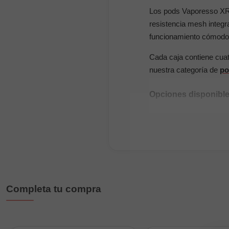
Los pods Vaporesso XR
resistencia mesh integr
funcionamiento cómodo 
Cada caja contiene cua
nuestra categoría de
po
Opciones disponibl
0.4Ω:
calada RDL má
0.6Ω:
calada RDL o M
0.8Ω:
calada MTL equ
1.2Ω:
calada MTL má
Completa tu compra
Compatibilidad
Compatibles con los