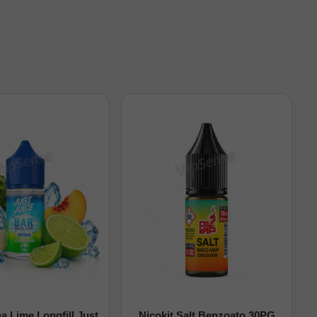
godón se empape
lo XROS y para el tipo
 Lime Longfill Just
Nicokit Salt Benzoato 30PG