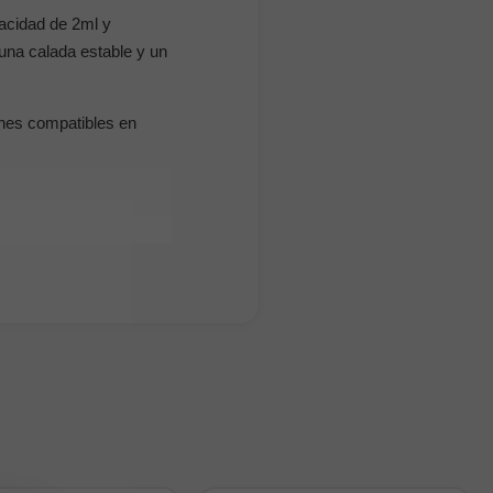
acidad de 2ml y
una calada estable y un
ones compatibles en
.
ión de vapor.
moderada.
ración más ajustada.