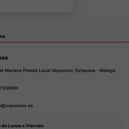
os
nse
le Mariana Pineda Local Vapsense, Estepona - Málaga
2129800
fo@vapsense.es
 de Lunes a Viernes: