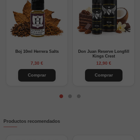
Pack de 3 unidades.
Sistema Multi-Ohm integrado.
Resistencias 0.4Ω, 0.7Ω y 1.0Ω.
Compatible con vapeo MTL y RDL.
Recarga superior Top Fill.
Tecnología iCOSM CODE 2.0.
Boj 10ml Herrera Salts
Don Juan Reserve Longfill
Kings Crest
Sistema antifugas mejorado.
7,30 €
12,90 €
Compatibilidad
Comprar
Comprar
El Argus Multi Ohm Replacement Pod es compatible con la
serie Voopoo Argus Pod. La función 0.4Ω está disponible en
dispositivos compatibles como el Voopoo Argus G4 y algunos
modelos posteriores.
Especificaciones técnicas
Productos recomendados
Capacidad:
2ml
Formato:
Pack de 3 unidades