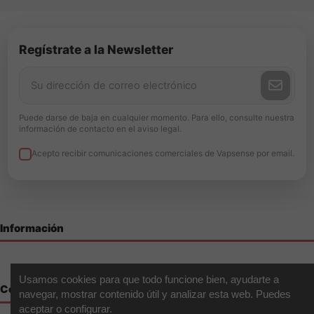
Regístrate a la Newsletter
Puede darse de baja en cualquier momento. Para ello, consulte nuestra
información de contacto en el aviso legal.
Acepto recibir comunicaciones comerciales de Vapsense por email.
Información
Usamos cookies para que todo funcione bien, ayudarte a
Contáctenos
navegar, mostrar contenido útil y analizar esta web. Puedes
aceptar o configurar.