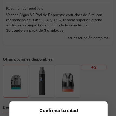
Voopoo Argus V2 Pod de Repuesto: cartuchos de 3 ml con
resistencias de 0.4Ω, 0.7Ω y 1.0Ω, llenado superior, diseño
antifugas y compatibilidad con toda la serie Argus.
Se vende en pack de 3 unidades.
Leer descripción completa
Otras opciones disponibles
+3
Descripción
Reseñas
Confirma tu edad