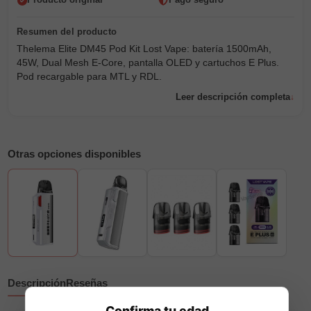
Producto original
Pago seguro
Thelema Elite DM45 Pod Kit Lost Vape: batería 1500mAh,
45W, Dual Mesh E-Core, pantalla OLED y cartuchos E Plus.
Pod recargable para MTL y RDL.
Leer descripción completa
Otras opciones disponibles
Descripción
Reseñas
Confirma tu edad