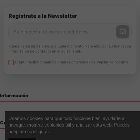
Regístrate a la Newsletter
Puede darse de baja en cualquier momento. Para ello, consulte nuestra
información de contacto en el aviso legal.
Acepto recibir comunicaciones comerciales de Vapsense por email.
Información
Usamos cookies para que todo funcione bien, ayudarte a
Contáctenos
navegar, mostrar contenido útil y analizar esta web. Puedes
aceptar o configurar.