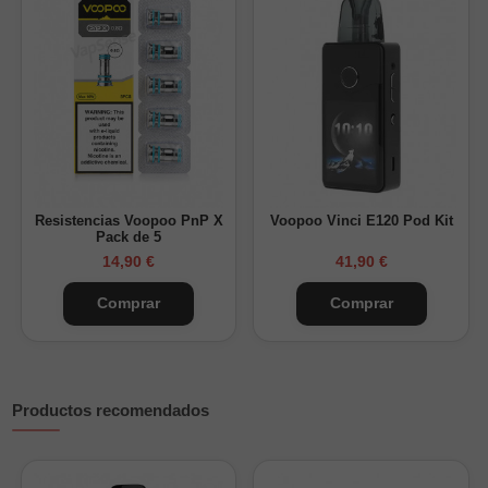
Compatibles con Vinci E120 y Argus E40
Utiliza resistencias Voopoo PnP-X (no incluidas)
Diseñado para caladas DTL (directo al pulmón)
Se vende en pack de 2 unidades
Resistencias Voopoo PnP X
Voopoo Vinci E120 Pod Kit
Pack de 5
14,90 €
41,90 €
Comprar
Comprar
Productos recomendados