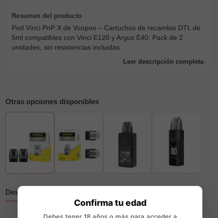
Pod Vinci PnP X de Voopoo – Cartuchos de recambio DTL de
5ml compatibles con Vinci E120 y Argus E40. Pack de 2
unidades, sin resistencias incluidas.
Leer descripción completa
Otras opciones disponibles
Descripción
Reseñas
Confirma tu edad
Debes tener 18 años o más para acceder a