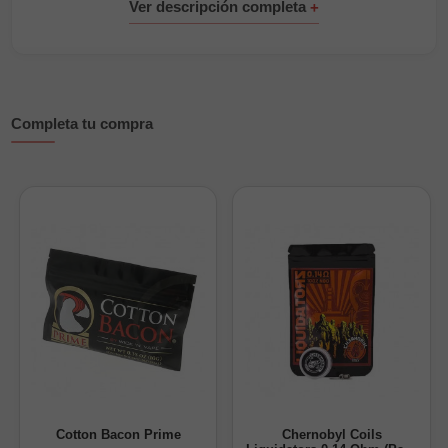
Características técnicas:
Tipo: Alien Clapton artesanal
Material: 100% Ni80 Nichrome
Estructura: 3x28G/36G
Completa tu compra
Resistencia: 0,54Ω (single coil) / 0,27Ω (dual coil)
Vueltas: 8
Diámetro interno: 3,5 mm
Pack de 2 unidades
Fabricación: Hechas a mano (Handmade)
Beneficios destacados:
Sabor fino y equilibrado en cada calada
Respuesta de calentamiento rápida y uniforme
Instalación sencilla y máxima superficie de contacto
Optimización para setups RDL de media potencia
Cotton Bacon Prime
Chernobyl Coils