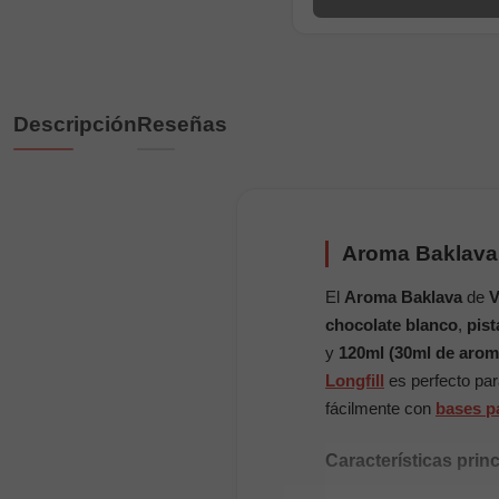
Descripción
Reseñas
Aroma Baklava -
El
Aroma Baklava
de
V
chocolate blanco
,
pis
y
120ml (30ml de aroma
Longfill
es perfecto pa
fácilmente con
bases pa
Características prin