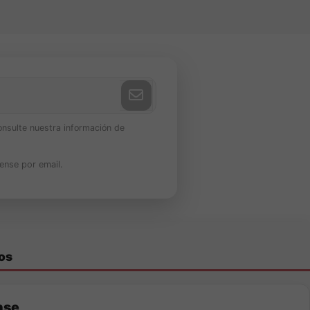
os.
onsulte nuestra información de
ense por email.
as.
fil repostero dulce y
os
nse