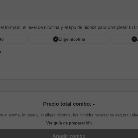
 el formato, el nivel de nicotina y el tipo de nicokit para completar tu Lon
to
Elige nicotina
2
3
a
Precio total combo: -
ye el aroma, la base y, si eliges nicotina, los nicokits necesarios según tu ele
Ver guía de preparación
Añadir combo