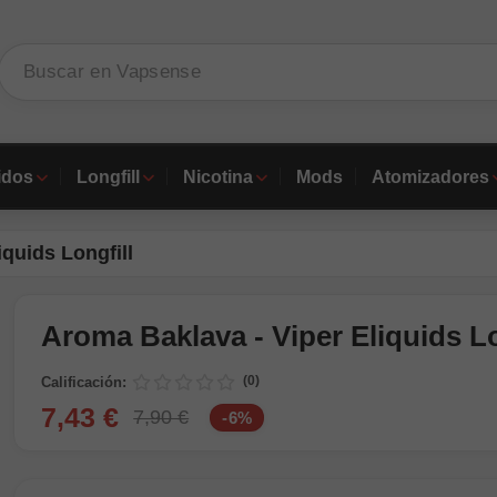
idos
Longfill
Nicotina
Mods
Atomizadores
quids Longfill
Aroma Baklava - Viper Eliquids Lo
(0)
Calificación:
7,43 €
7,90 €
-6%