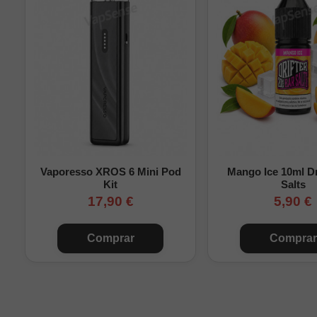
2 ni
Nikok
Solo
Vaporesso XROS 6 Mini Pod
Mango Ice 10ml Dr
Kit
Salts
2 nic
17,90 €
5,90 €
4 nic
Comprar
Comprar
6 nic
9 nic