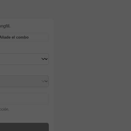
gfill.
Añade el combo
cción.