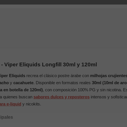
 Viper Eliquids Longfill 30ml y 120ml
iper Eliquids
recrea el clásico postre árabe con
milhojas crujiente
tacho
y
cacahuete
. Disponible en formatos reales
30ml (10ml de aro
 en botella de 120ml)
, con composición 100% PG y sin nicotina. E
ra quienes buscan
sabores dulces y reposteros
intensos y sofistic
ra e-liquid
y nicokits.
cipales