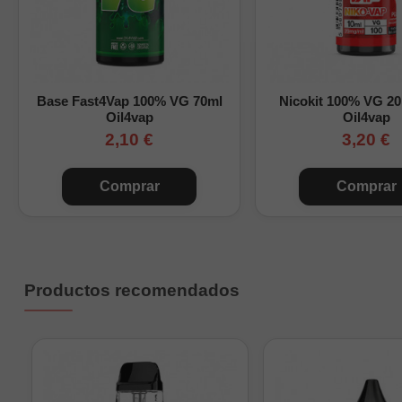
Base Fast4Vap 100% VG 70ml
Nicokit 100% VG 2
Oil4vap
Oil4vap
2,10 €
3,20 €
Comprar
Comprar
Productos recomendados
Niko
1 ni