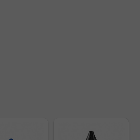
 (mg/ml)
l
l