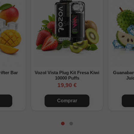
cokits de 20mg + Base
13 mg/m
¿Cuánta nicotina tendrá tu Longfill 120ml?
its 20mg/ml
Nicotina final (mg/
 base (0mg)
0 mg/ml
ifter Bar
Vozol Vista Plug Kit Fresa Kiwi
Guanabana
10000 Puffs
Jui
okits + Base
3 mg/ml
19,90 €
okits + Base
6 mg/ml
Comprar
okits + Base
10 mg/ml
okits + Base
15 mg/ml