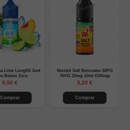
l
ml)
 Lime Longfill Just
Nicokit Salt Benzoato 30PG
ce Below Zero
70VG 20mg 10ml Oil4vap
5,50 €
3,20 €
Comprar
Comprar