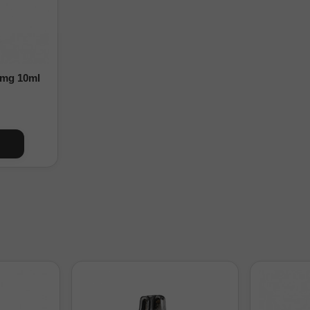
0mg 10ml
¿Cuánta nicotina tendrá tu Longfill 30ml?
kits añadidos + Base
Nicotina final
Solo base (0mg)
0 mg/m
cokit de 20mg + Base
6 mg/m