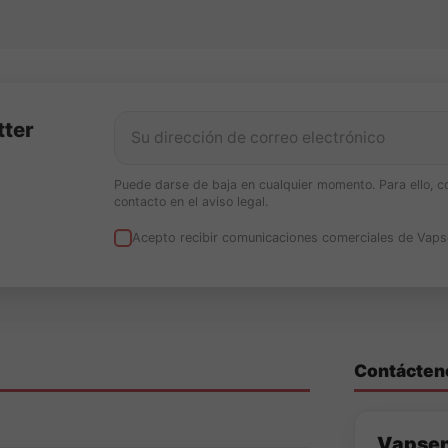
gún mezcla estándar.
s
jas crujientes con crema de avellanas, chocolate blanco y frutos sec
tter
Un sabor repostero gourmet, cálido y sofisticado.
se?
Botellas PET seguras de 30ml y 120ml con tapón hermético.
Puede darse de baja en cualquier momento. Para ello, c
contacto en el aviso legal.
antes de postres dulces y matices cálidos.
Acepto recibir comunicaciones comerciales de Vaps
?
Añadir base PG/VG y nicokits al gusto, dejar macerar entre 2 y 5 dí
Eliquids Longfill 30ml y 120ml: el clásico postre árabe en un per
e en Vapsense.
Contácten
Vapse