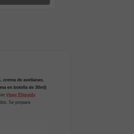
s
,
crema de avellanas
,
ma en botella de 30ml)
ste
Viper Eliquids
ados. Se prepara